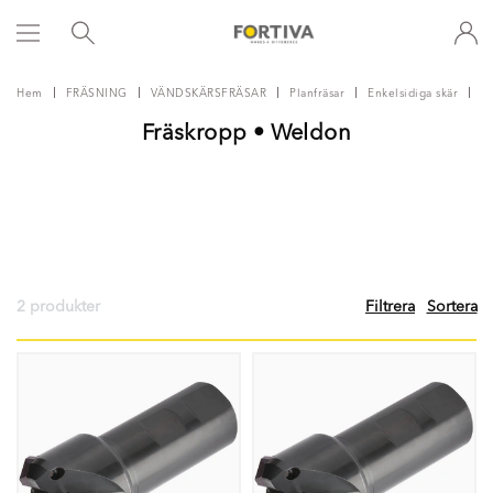
Hem
FRÄSNING
VÄNDSKÄRSFRÄSAR
Planfräsar
Enkelsidiga skär
M
Fräskropp • Weldon
2 produkter
Filtrera
Sortera