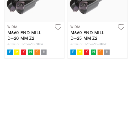
WIDIA
WIDIA
M660 END MILL
M660 END MILL
D=20 MM Z2
D=25 MM Z2
Artikelnr: 12396202200W
Artikelnr: 12396202600W
P
M
K
N
S
H
P
M
K
N
S
H