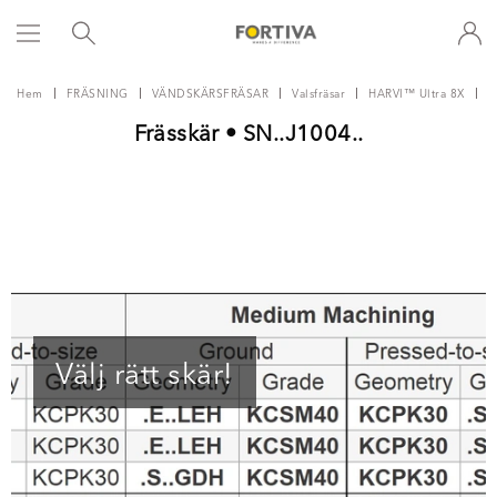
Hem
FRÄSNING
VÄNDSKÄRSFRÄSAR
Valsfräsar
HARVI™ Ultra 8X
I
Frässkär • SN..J1004..
Välj rätt skär!