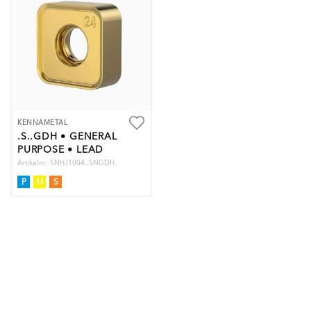
KENNAMETAL
.S..GDH • GENERAL
PURPOSE • LEAD
ROW ONLY
Artikelnr: SNHJ1004..SNGDH..
P
M
S