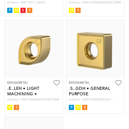
Artikelnr: SNPJ10T3..SNGD..
Artikelnr: SNHJ100408ENLEHKCSM40
P
M
K
S
M
S
KENNAMETAL
KENNAMETAL
.E..LEH • LIGHT
.S..GDH • GENERAL
MACHINING •
PURPOSE
LEAD ROW ONLY
Artikelnr: SNHJ100464ENLEHKCSM40
Artikelnr: SNHJ100408SNGDH...
M
S
P
M
S