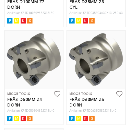
FRÄS D100MM Z7
FRÄS D35MM Z3
DORN
CYL
Artikelnr: KF4D100Z09S32X13L50
Artikelnr: KF4D035Z03A32X13L250-63
P
M
K
S
P
M
K
S
MIQOR TOOLS
MIQOR TOOLS
FRÄS D50MM Z4
FRÄS D63MM Z5
DORN
DORN
Artikelnr: KF4D050Z04S22X13L40
Artikelnr: KF4D063Z05S22X13L40
P
M
K
S
P
M
K
S