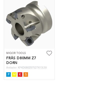
MIQOR TOOLS
FRÄS D80MM Z7
DORN
Artikelnr: KF4D080Z07S27X13L50
P
M
K
S