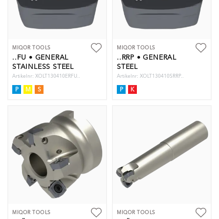
MIQOR TOOLS
MIQOR TOOLS
..FU • GENERAL
..RRP • GENERAL
STAINLESS STEEL
STEEL
Artikelnr: XOLT130410ERFU..
Artikelnr: XOLT130410SRRP..
P
M
S
P
K
MIQOR TOOLS
MIQOR TOOLS