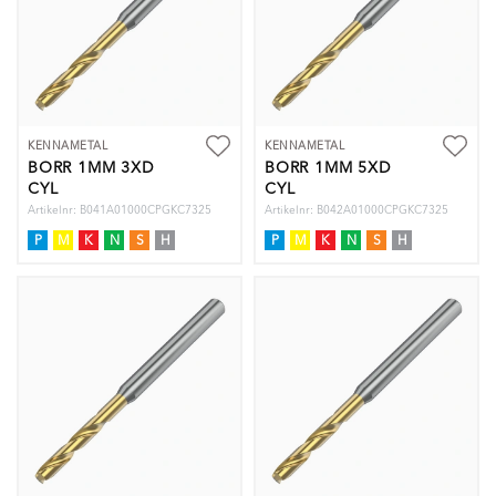
KENNAMETAL
KENNAMETAL
BORR 1MM 3XD
BORR 1MM 5XD
CYL
CYL
Artikelnr: B041A01000CPGKC7325
Artikelnr: B042A01000CPGKC7325
P
M
K
N
S
H
P
M
K
N
S
H