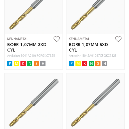
KENNAMETAL
KENNAMETAL
BORR 1,07MM 3XD
BORR 1,07MM 5XD
CYL
CYL
Artikelnr: B041A01067CPGKC7325
Artikelnr: B042A01067CPGKC7325
P
M
K
N
S
H
P
M
K
N
S
H