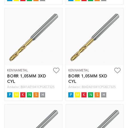
KENNAMETAL
KENNAMETAL
BORR 1,05MM 3XD
BORR 1,05MM 5XD
CYL
CYL
Artikelnr: B041A01041CPGKC7325
Artikelnr: B042A01041CPGKC7325
P
M
K
N
S
H
P
M
K
N
S
H