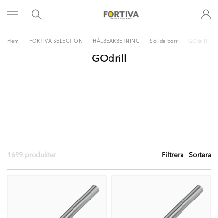
Hem
FORTIVA SELECTION
HÅLBEARBETNING
Solida borr
GOdrill
GOdrill
1699 produkter
Filtrera
Sortera