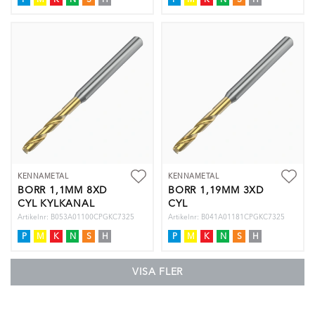
P
M
K
N
S
H
P
M
K
N
S
H
KENNAMETAL
KENNAMETAL
BORR 1,1MM 8XD
BORR 1,19MM 3XD
CYL KYLKANAL
CYL
Artikelnr: B053A01100CPGKC7325
Artikelnr: B041A01181CPGKC7325
P
M
K
N
S
H
P
M
K
N
S
H
VISA FLER