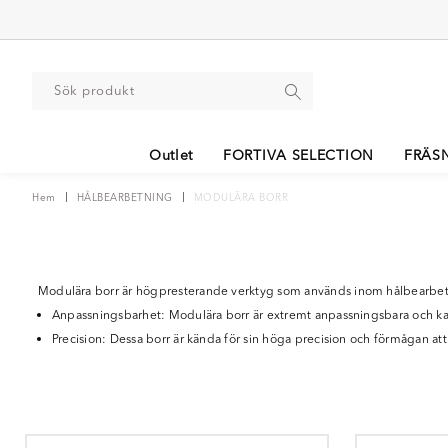
Outlet
FORTIVA SELECTION
FRÄS
Hem
HÅLBEARBETNING
MODULÄRA BORR
Modulära borr är högpresterande verktyg som används inom hålbearbetn
Anpassningsbarhet: Modulära borr är extremt anpassningsbara och kan e
Precision: Dessa borr är kända för sin höga precision och förmågan at
Effektivitet: Modulära borr är utformade för att vara effektiva och m
Mångsidighet: Dessa borr kan användas för att bearbeta olika material
verkstadsindustrin.