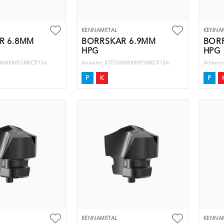
KENNAMETAL
KENNA
R 6.8MM
BORRSKÄR 6.9MM
BOR
HPG
HPG
SS06800HPGMKCP15A
Artikelnr: KTFSS06900HPGMKCP15A
Artikel
P
K
P
KENNAMETAL
KENNA