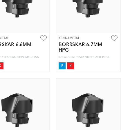
METAL
KENNAMETAL
RSKÄR 6.6MM
BORRSKÄR 6.7MM
HPG
nr: KTFSS06600HPGMKCP15A
Artikelnr: KTFSS06700HPGMKCP15A
K
P
K