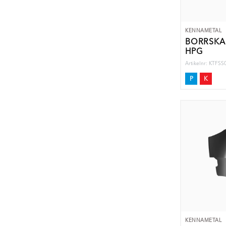
KENNAMETAL
BORRSKÄ
HPG
Artikelnr: KTF
P
K
KENNAMETAL