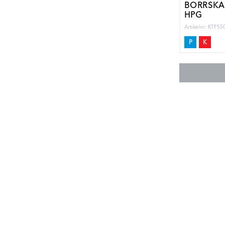
BORRSKÄ
HPG
Artikelnr: KTF
P
K