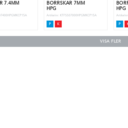
R 7.4MM
BORRSKÄR 7MM
BOR
HPG
HPG
SS07400HPGMKCP15A
Artikelnr: KTFSS07000HPGMKCP15A
Artikel
P
K
P
VISA FLER