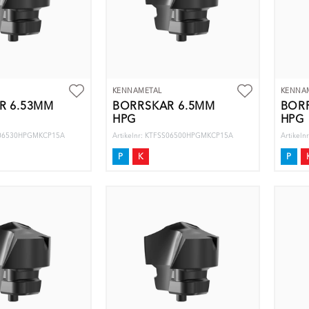
KENNAMETAL
KENNA
R 6.53MM
BORRSKÄR 6.5MM
BOR
HPG
HPG
SS06530HPGMKCP15A
Artikelnr: KTFSS06500HPGMKCP15A
Artikel
P
K
P