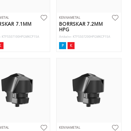
METAL
KENNAMETAL
RSKÄR 7.1MM
BORRSKÄR 7.2MM
HPG
nr: KTFSS07100HPGMKCP15A
Artikelnr: KTFSS07200HPGMKCP15A
K
P
K
METAL
KENNAMETAL