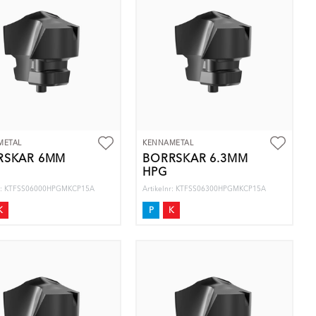
METAL
KENNAMETAL
RSKÄR 6MM
BORRSKÄR 6.3MM
HPG
nr: KTFSS06000HPGMKCP15A
Artikelnr: KTFSS06300HPGMKCP15A
K
P
K