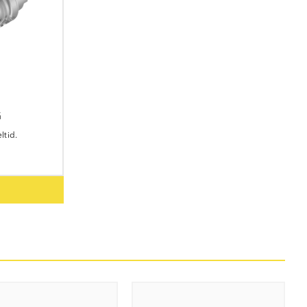
G
ltid.