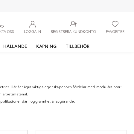
KTA OSS
LOGGA IN
REGISTRERA KUNDKONTO
FAVORITER
HÅLLANDE
KAPNING
TILLBEHÖR
rier. Här är några viktiga egenskaper och fördelar med modulära borr:
h arbetsmaterial.
 applikationer där noggrannhet är avgörande.
ånhantering, vilket ökar produktiviteten i verkstaden.
n rad olika branscher, inklusive tillverkningsindustrin och