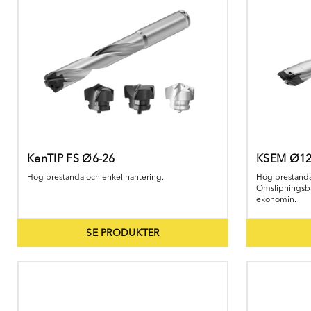
Skaffa modulära borr från Fort
Välkomme
KenTIP FS Ø6-26
KSEM Ø12
Hög prestanda och enkel hantering.
Hög prestanda
Omslipningsbar
ekonomin.
SE PRODUKTER