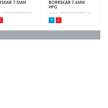
RSKÄR 7.5MM
BORRSKÄR 7.6MM
HPG
nr: KTFSS07500HPGMKCP15A
Artikelnr: KTFSS07600HPGMKCP15A
K
P
K