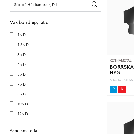
Max borrdjup, ratio
1 x D
1.5 x D
3 x D
KENNAMETAL
4 x D
BORRSKÄ
HPG
5 x D
Artikelnr: KTF
7 x D
P
K
8 x D
10 x D
12 x D
Arbetsmaterial