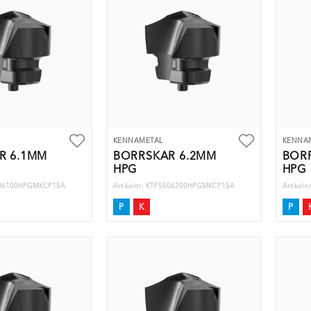
KENNAMETAL
KENNA
R 6.1MM
BORRSKÄR 6.2MM
BOR
HPG
HPG
SS06100HPGMKCP15A
Artikelnr: KTFSS06200HPGMKCP15A
Artikel
P
K
P