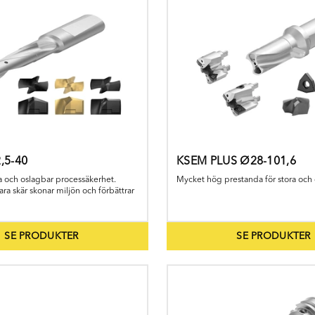
iva
n att
kontakta Fortiva
, när du behöver nya verktyg för din applikation, vi hjälper
,5-40
KSEM PLUS Ø28-101,6
 och oslagbar processäkerhet.
Mycket hög prestanda för stora och 
a skär skonar miljön och förbättrar
SE PRODUKTER
SE PRODUKTER