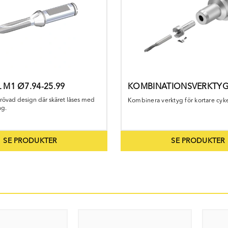
 M1 Ø7.94-25.99
KOMBINATIONSVERKTY
rövad design där skäret låses med
Kombinera verktyg för kortare cyke
ng.
SE PRODUKTER
SE PRODUKTER