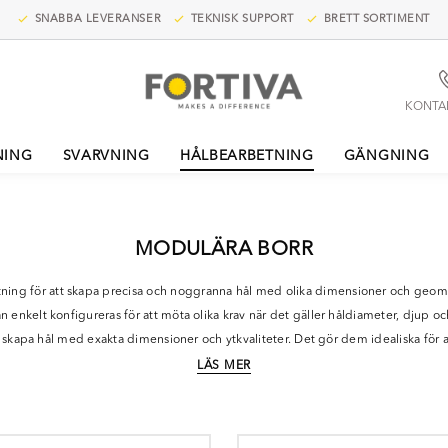
SNABBA LEVERANSER
TEKNISK SUPPORT
BRETT SORTIMENT
KONTA
NING
SVARVNING
HÅLBEARBETNING
GÄNGNING
MODULÄRA BORR
ing för att skapa precisa och noggranna hål med olika dimensioner och geomet
nkelt konfigureras för att möta olika krav när det gäller håldiameter, djup oc
t skapa hål med exakta dimensioner och ytkvaliteter. Det gör dem idealiska för
inska bearbetningstiden. De kan hantera höga matningar och erbjuda snabbare sp
LÄS MER
, inklusive metaller, plast och kompositmaterial. Det gör dem användbara inom e