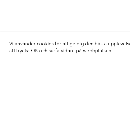
Vi använder cookies för att ge dig den bästa upplev
att trycka OK och surfa vidare på webbplatsen.
Om Fortiva
Tjä
Om oss
Serv
Roadshow
Håll
Nyhetsbrev
Hållbarhet