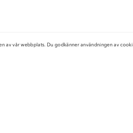
elsen av vår webbplats. Du godkänner användningen av coo
nster
Servic
icecenter
Vanliga
bara leveranser
Returer