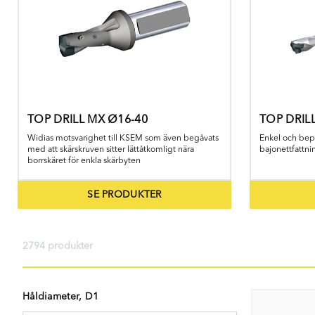
TOP DRILL MX Ø16-40
TOP DRILL
Widias motsvarighet till KSEM som även begåvats
Enkel och bep
med att skärskruven sitter lättåtkomligt nära
bajonettfattni
borrskäret för enkla skärbyten
SE PRODUKTER
2794 produkter
Håldiameter, D1