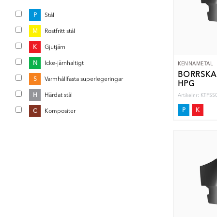
P
Stål
M
Rostfritt stål
K
Gjutjärn
N
Icke-järnhaltigt
KENNAMETAL
BORRSKÄ
S
Varmhållfasta superlegeringar
HPG
H
Härdat stål
Artikelnr: KTF
P
K
C
Kompositer