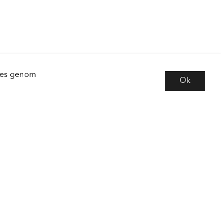
kies genom
Ok
e
Följ oss
 frågor