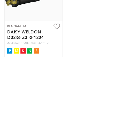
KENNAMETAL
DAISY WELDON
D32R6 Z3 RP1204
Artikelnr: 32A03R040B32RP12
P
M
K
N
S