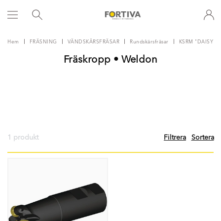
Hem
FRÄSNING
VÄNDSKÄRSFRÄSAR
Rundskärsfräsar
KSRM "DAISY"
Fräskropp • Weldon
1 produkt
Filtrera
Sortera