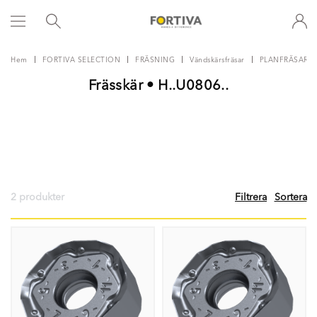
Hem
FORTIVA SELECTION
FRÄSNING
Vändskärsfräsar
PLANFRÄSAR
Frässkär • H..U0806..
2 produkter
Filtrera
Sortera