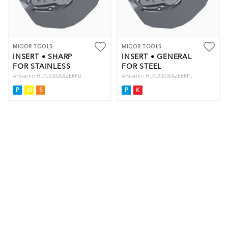
MIQOR TOOLS
MIQOR TOOLS
INSERT • SHARP
INSERT • GENERAL
FOR STAINLESS
FOR STEEL
STEEL
Artikelnr: H..KU0806AZERFU..
Artikelnr: H..KU0806AZERRP..
P
M
S
P
K