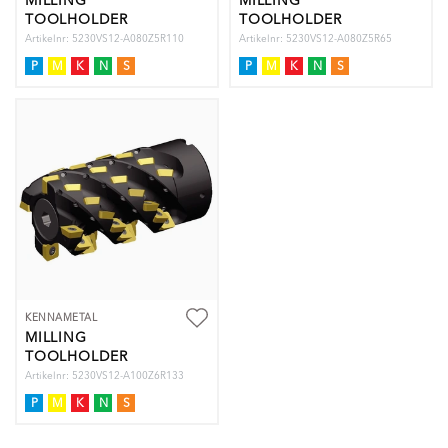
MILLING
MILLING
TOOLHOLDER
TOOLHOLDER
Artikelnr: 5230VS12-A080Z5R110
Artikelnr: 5230VS12-A080Z5R65
P
M
K
N
S
P
M
K
N
S
KENNAMETAL
MILLING
TOOLHOLDER
Artikelnr: 5230VS12-A100Z6R133
P
M
K
N
S