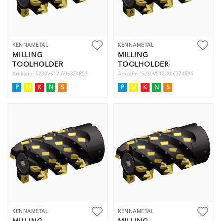
KENNAMETAL
KENNAMETAL
MILLING
MILLING
TOOLHOLDER
TOOLHOLDER
Artikelnr: 5230VS12-A063Z4R57
Artikelnr: 5230VS12-A063Z4R94
P
M
K
N
S
P
M
K
N
S
KENNAMETAL
KENNAMETAL