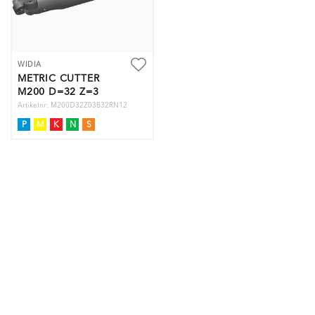
WIDIA
METRIC CUTTER
M200 D=32 Z=3
WELDON
Artikelnr: M200D32Z03B32RN12
P
M
K
N
S