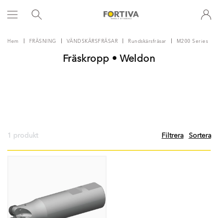
Hem
FRÄSNING
VÄNDSKÄRSFRÄSAR
Rundskärsfräsar
M200 Series
Fräskropp • Weldon
1 produkt
Filtrera
Sortera