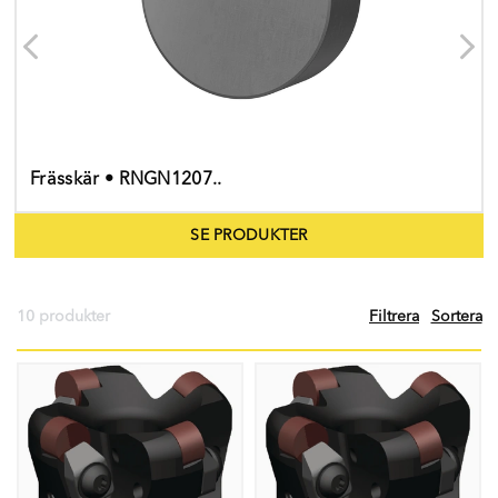
Frässkär • RNGN1207..
SE PRODUKTER
10 produkter
Filtrera
Sortera