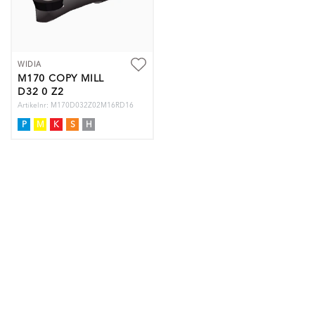
WIDIA
M170 COPY MILL
D32 0 Z2
Artikelnr: M170D032Z02M16RD16
P
M
K
S
H