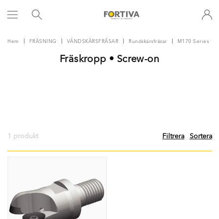
Hem
FRÄSNING
VÄNDSKÄRSFRÄSAR
Rundskärsfräsar
M170 Series
Fräskropp • Screw-on
1 produkt
Filtrera
Sortera