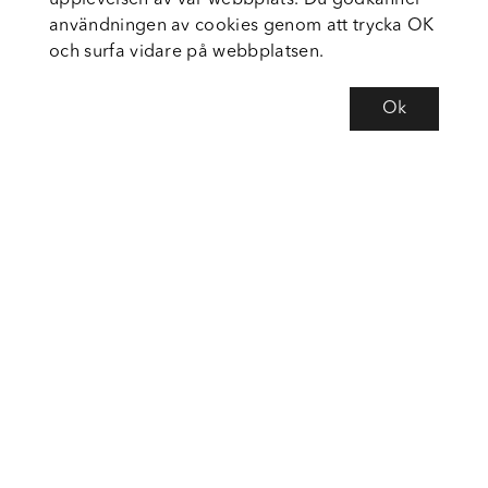
upplevelsen av vår webbplats. Du godkänner
användningen av cookies genom att trycka OK
och surfa vidare på webbplatsen.
Ok
Om Fortiva
Tjänster
Service
Följ oss