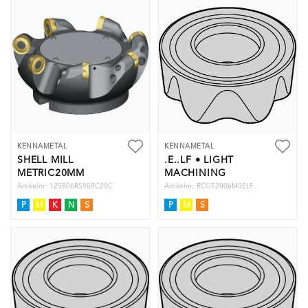
KENNAMETAL
KENNAMETAL
SHELL MILL
.E..LF • LIGHT
METRIC20MM
MACHINING
INSERT
Artikelnr: 125B06RS90RC20C
Artikelnr: RCGT2006M0ELF..
P
M
K
N
S
P
M
S