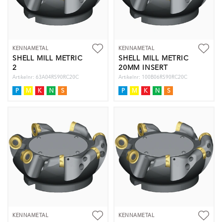
KENNAMETAL
KENNAMETAL
SHELL MILL METRIC
SHELL MILL METRIC
2
20MM INSERT
Artikelnr: 63A04RS90RC20C
Artikelnr: 100B06RS90RC20C
P
M
K
N
S
P
M
K
N
S
KENNAMETAL
KENNAMETAL