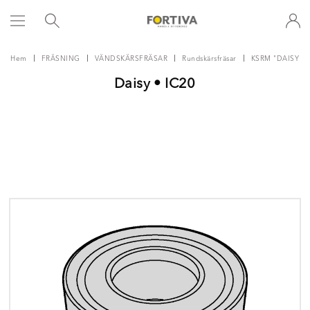
Hem
FRÄSNING
VÄNDSKÄRSFRÄSAR
Rundskärsfräsar
KSRM "DAISY"
Daisy • IC20