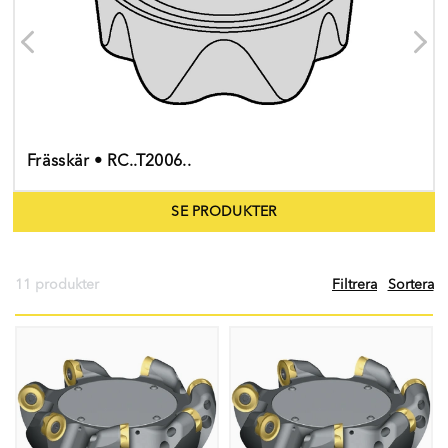
Frässkär • RC..T2006..
SE PRODUKTER
11 produkter
Filtrera
Sortera