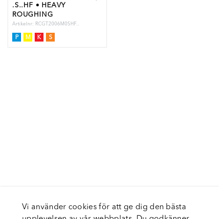
.S..HF • HEAVY
ROUGHING
Artikelnr: RCGT2006M0SHF..
P
M
K
S
Vi använder cookies för att ge dig den bästa