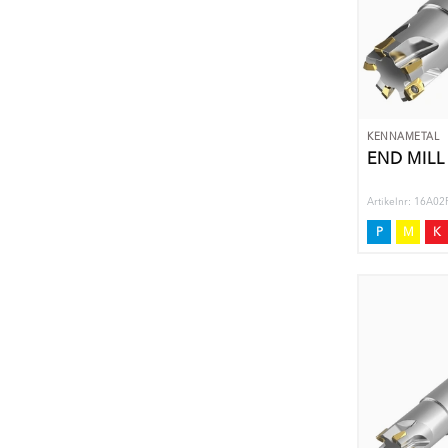
KENNAMETAL
END MILL
Artikelnr: 16A
P
M
K