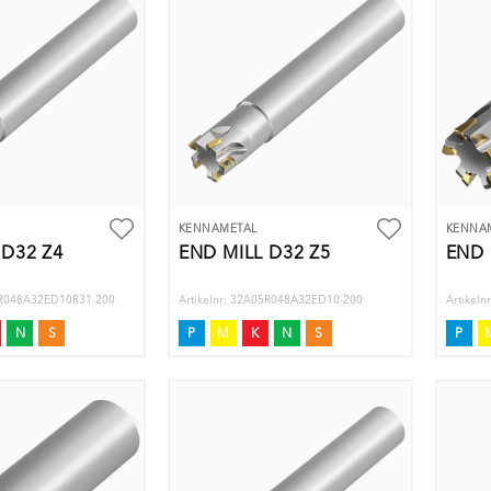
KENNAMETAL
KENNA
 D32 Z4
END MILL D32 Z5
END 
04R048A32ED10R31-200
Artikelnr: 32A05R048A32ED10-200
Artikel
N
S
P
M
K
N
S
P