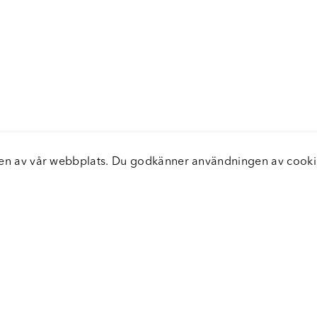
elsen av vår webbplats. Du godkänner användningen av coo
nster
Servic
icecenter
Vanliga
bara leveranser
Returer