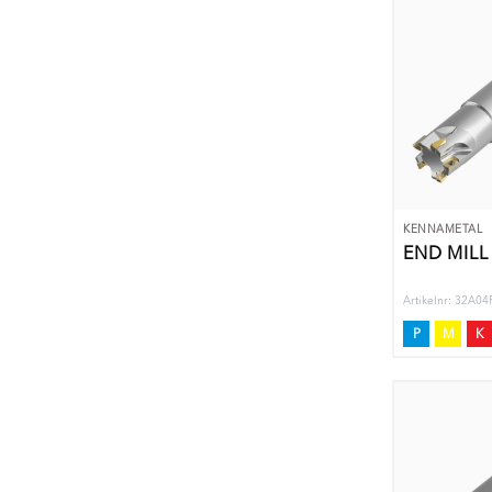
KENNAMETAL
END MILL
Artikelnr: 32A
P
M
K