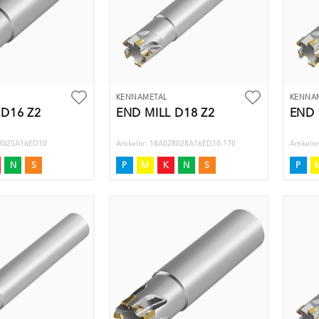
KENNAMETAL
KENNA
 D16 Z2
END MILL D18 Z2
END 
02R025A16ED10
Artikelnr: 18A02R028A16ED10-170
Artikel
N
S
P
M
K
N
S
P