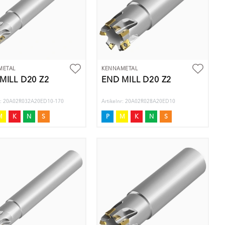
METAL
KENNAMETAL
MILL D20 Z2
END MILL D20 Z2
nr: 20A02R032A20ED10-170
Artikelnr: 20A02R028A20ED10
M
K
N
S
P
M
K
N
S