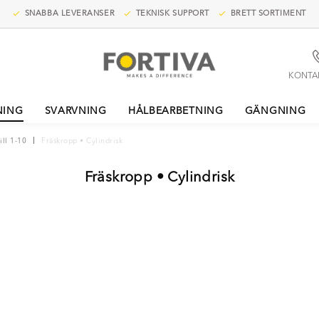
SNABBA LEVERANSER
TEKNISK SUPPORT
BRETT SORTIMENT
KONTA
NING
SVARVNING
HÅLBEARBETNING
GÄNGNING
ill 1-10
Fräskropp • Cylindrisk
Fräskropp • Cylindrisk