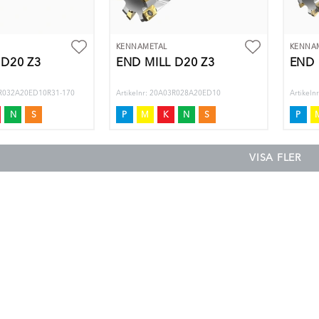
KENNAMETAL
KENNA
 D20 Z3
END MILL D20 Z3
END 
03R032A20ED10R31-170
Artikelnr: 20A03R028A20ED10
Artikel
N
S
P
M
K
N
S
P
VISA FLER