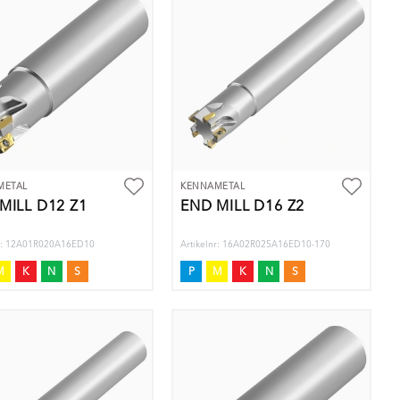
METAL
KENNAMETAL
MILL D12 Z1
END MILL D16 Z2
nr: 12A01R020A16ED10
Artikelnr: 16A02R025A16ED10-170
M
K
N
S
P
M
K
N
S