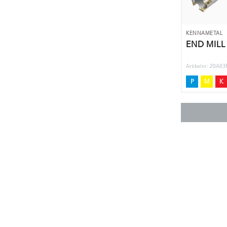
KENNAMETAL
END MILL
Artikelnr: 20A
P
M
K