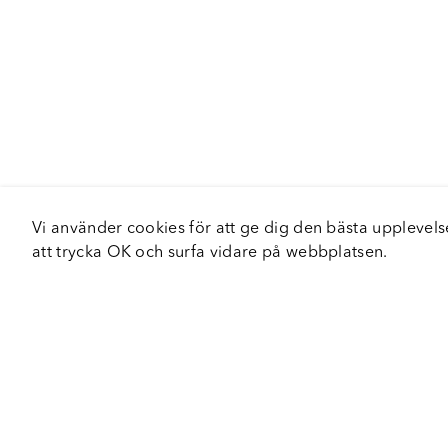
Vi använder cookies för att ge dig den bästa upplev
att trycka OK och surfa vidare på webbplatsen.
Om Fortiva
Tjä
Om oss
Serv
Roadshow
Håll