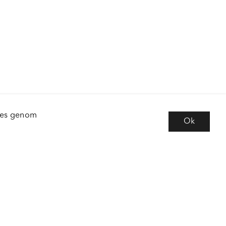
kies genom
Ok
e
Följ oss
 frågor