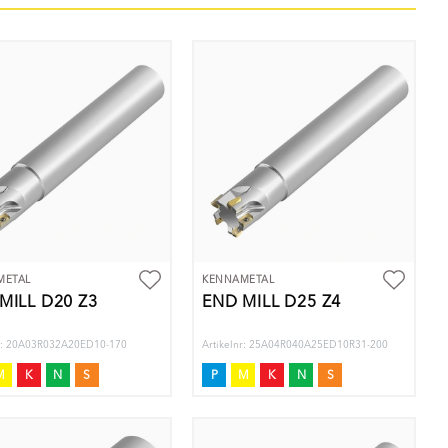
METAL
KENNAMETAL
MILL D20 Z3
END MILL D25 Z4
nr: 20A03R032A20ED10-170
Artikelnr: 25A04R040A25ED10R31-200
M
K
N
S
P
M
K
N
S