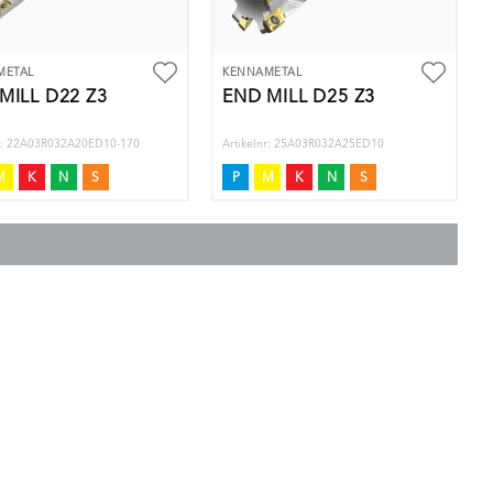
METAL
KENNAMETAL
MILL D22 Z3
END MILL D25 Z3
nr: 22A03R032A20ED10-170
Artikelnr: 25A03R032A25ED10
M
K
N
S
P
M
K
N
S