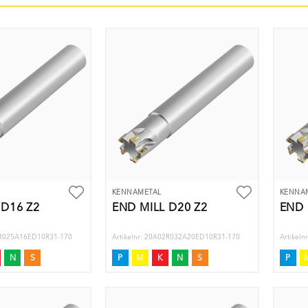
KENNAMETAL
KENNA
 D16 Z2
END MILL D20 Z2
END 
02R025A16ED10R31-170
Artikelnr: 20A02R032A20ED10R31-170
Artikel
N
S
P
M
K
N
S
P