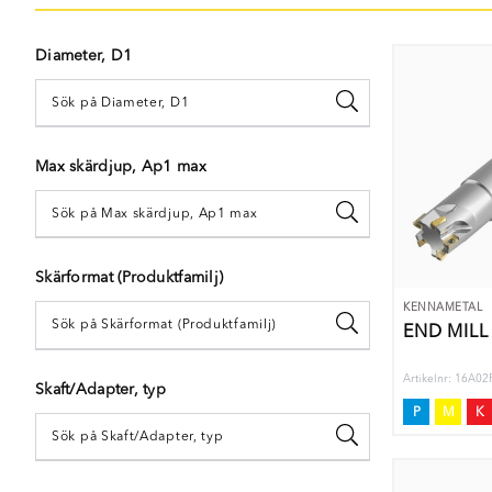
Diameter, D1
Max skärdjup, Ap1 max
Skärformat (Produktfamilj)
KENNAMETAL
END MILL
Artikelnr: 16A
Skaft/Adapter, typ
P
M
K