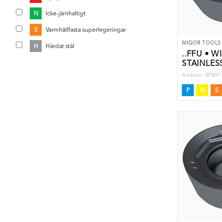
N
Icke-järnhaltigt
S
Varmhållfasta superlegeringar
MIQOR TOOLS
H
Härdat stål
..FFU • W
STAINLES
Artikelnr: RPM
P
M
S