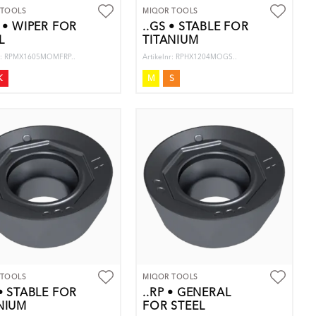
 TOOLS
MIQOR TOOLS
P • WIPER FOR
..GS • STABLE FOR
L
TITANIUM
nr: RPMX1605MOMFRP..
Artikelnr: RPHX1204MOGS..
K
M
S
 TOOLS
MIQOR TOOLS
 • STABLE FOR
..RP • GENERAL
NIUM
FOR STEEL