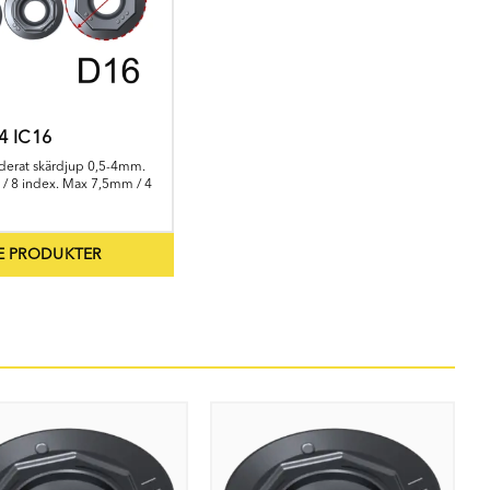
4 IC16
rat skärdjup 0,5-4mm.
/ 8 index. Max 7,5mm / 4
E PRODUKTER