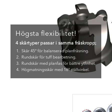
Högsta flexibilitet!
4 skärtyper passar i samma fräskropp;
Skär 45° för balanserad planfräsning.
Rundskär för tuff bearbetning.
Rundskär med planfas för bättre ytfinhet.
Högmatningsskär med 16° ställvinkel.