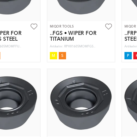
MIQOR TOOLS
MIQOR
IPER FOR
..FGS • WIPER FOR
..FR
S STEEL
TITANIUM
STEE
X1605MOMFFU..
Artikelnr: RPHX1605MOMFGS..
Artikel
M
S
P