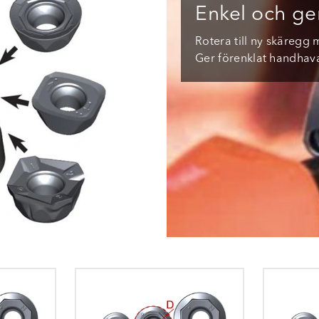
Enkel och gen
Rotera till ny skäregg
Ger förenklat handhav