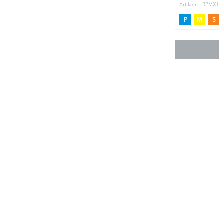
Artikelnr: RPMX
P
M
S