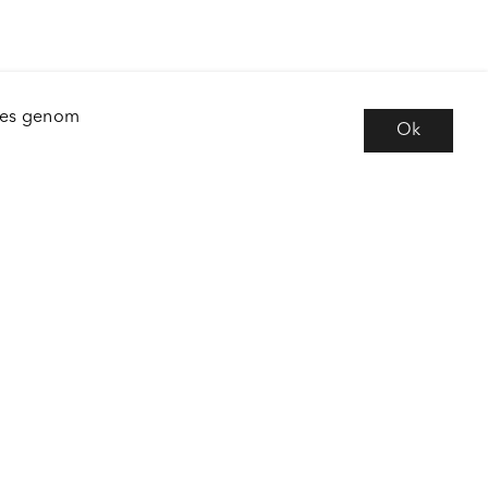
kies genom
Ok
e
Följ oss
 frågor