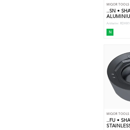
MIQOR TOOLS
..SN • S
ALUMINI
Artikelnr: RD
N
MIQOR TOOLS
..FU • SH
STAINLES