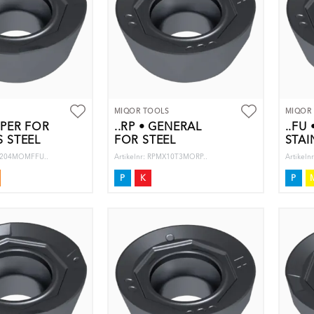
MIQOR TOOLS
MIQOR
IPER FOR
..RP • GENERAL
..FU
S STEEL
FOR STEEL
STAI
X1204MOMFFU..
Artikelnr: RPMX10T3MORP..
Artikel
P
K
P