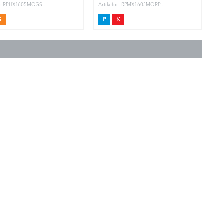
nr: RPHX1605MOGS..
Artikelnr: RPMX1605MORP..
S
P
K