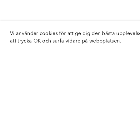
Vi använder cookies för att ge dig den bästa upplev
att trycka OK och surfa vidare på webbplatsen.
Om Fortiva
Tjä
Om oss
Serv
Roadshow
Håll
Nyhetsbrev
Hållbarhet
Certifieringar