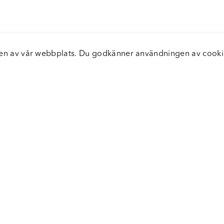
elsen av vår webbplats. Du godkänner användningen av coo
nster
Servic
icecenter
Vanliga
bara leveranser
Returer