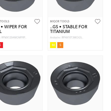
 TOOLS
MIQOR TOOLS
P • WIPER FOR
..GS • STABLE FOR
L
TITANIUM
nr: RPMX1204MOMFRP..
Artikelnr: RPHX10T3MOGS..
K
M
S