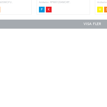
1605MOFU..
Artikelnr: RPMX1204MORP..
Artikel
P
K
M
VISA FLER