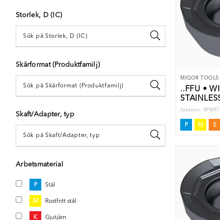
Storlek, D (IC)
Skärformat (Produktfamilj)
MIQOR TOOLS
..FFU • W
STAINLES
Artikelnr: RPM
Skaft/Adapter, typ
P
M
S
Arbetsmaterial
P
Stål
M
Rostfritt stål
K
Gjutjärn