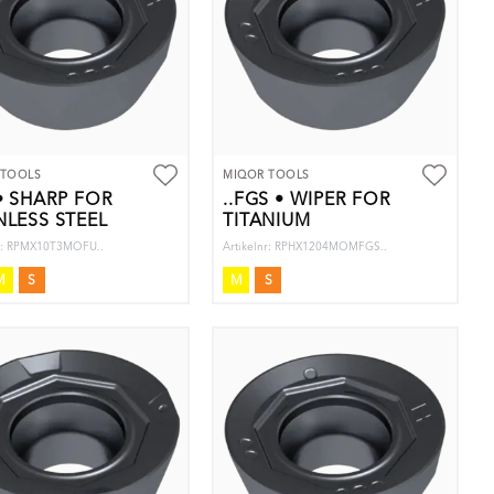
 TOOLS
MIQOR TOOLS
 • SHARP FOR
..FGS • WIPER FOR
NLESS STEEL
TITANIUM
nr: RPMX10T3MOFU..
Artikelnr: RPHX1204MOMFGS..
M
S
M
S