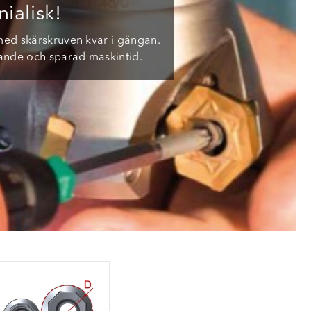
ialisk!
 med skärskruven kvar i gängan.
ande och sparad maskintid.