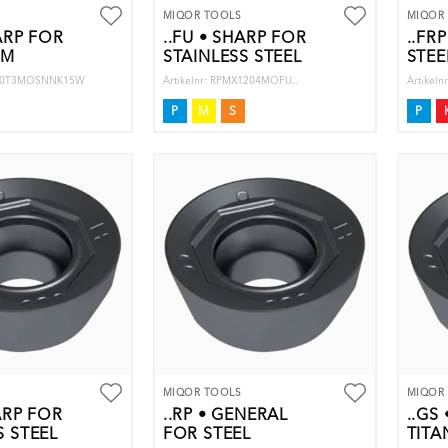
MIQOR TOOLS
MIQOR
HARP FOR
..FU • SHARP FOR
..FR
UM
STAINLESS STEEL
STEE
HX10T3MOSNNK15W
Artikelnr: RPMX1204MOFU..
Artikel
P
M
S
P
MIQOR TOOLS
MIQOR
ARP FOR
..RP • GENERAL
..GS
S STEEL
FOR STEEL
TITA