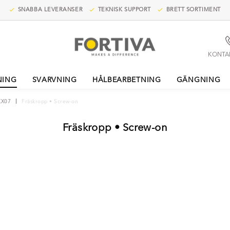
SNABBA LEVERANSER
TEKNISK SUPPORT
BRETT SORTIMENT
KONTA
NING
SVARVNING
HÅLBEARBETNING
GÄNGNING
X07
Fräskropp • Screw-on
Fräskropp • Screw-on