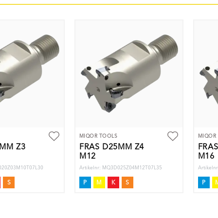
MIQOR TOOLS
MIQOR
0MM Z3
FRÄS D25MM Z4
FRÄS
M12
M16
D020Z03M10T07L30
Artikelnr: MQ3D025Z04M12T07L35
Artikel
S
P
M
K
S
P