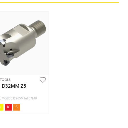
 TOOLS
 D32MM Z5
nr: MQ3D032Z05M16T07L40
M
K
S