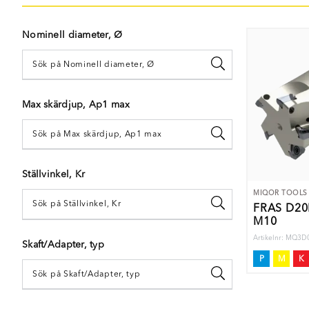
Nominell diameter, Ø
Max skärdjup, Ap1 max
Ställvinkel, Kr
MIQOR TOOLS
FRÄS D2
M10
Artikelnr: MQ3
Skaft/Adapter, typ
P
M
K