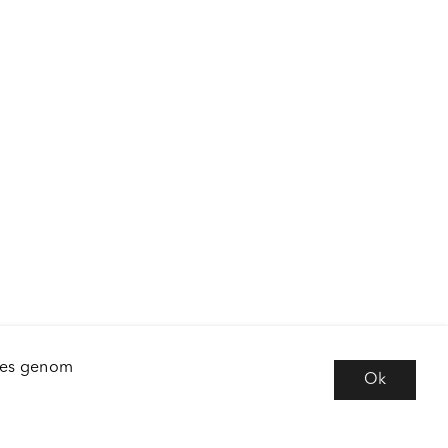
kies genom
Ok