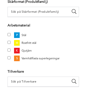
Skärformat (Produktfamilj)
Arbetsmaterial
P
Stål
M
Rostfritt stål
K
Gjutjärn
S
Varmhållfasta superlegeringar
Tillverkare