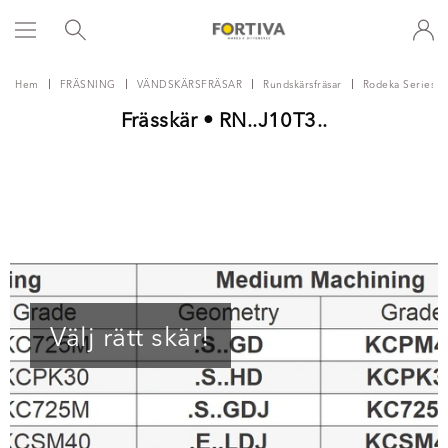
Hem
FRÄSNING
VÄNDSKÄRSFRÄSAR
Rundskärsfräsar
Rodeka Series
Frässkär • RN..J10T3..
Välj rätt skär!