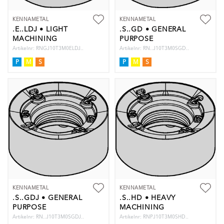
KENNAMETAL
KENNAMETAL
.E..LDJ • LIGHT
.S..GD • GENERAL
MACHINING
PURPOSE
Artikelnr: RNGJ10T3M0ELDJ..
Artikelnr: RN..J10T3M0SGD..
P
M
S
P
M
S
KENNAMETAL
KENNAMETAL
.S..GDJ • GENERAL
.S..HD • HEAVY
PURPOSE
MACHINING
Artikelnr: RN..J10T3M0SGDJ..
Artikelnr: RNPJ10T3M0SHD..