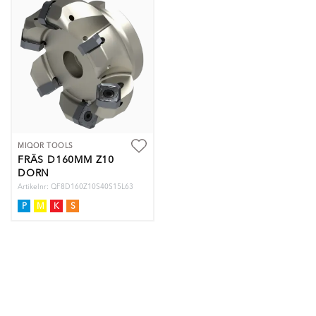
MIQOR TOOLS
FRÄS D160MM Z10
DORN
Artikelnr: QF8D160Z10S40S15L63
P
M
K
S