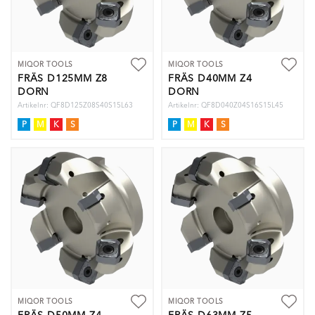
MIQOR TOOLS
MIQOR TOOLS
FRÄS D125MM Z8
FRÄS D40MM Z4
DORN
DORN
Artikelnr: QF8D125Z08S40S15L63
Artikelnr: QF8D040Z04S16S15L45
P
M
K
S
P
M
K
S
MIQOR TOOLS
MIQOR TOOLS