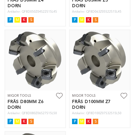
FRÄS D50MM Z4
FRÄS D63MM Z5
DORN
DORN
Artikelnr: QF8D050Z04S22S15L45
Artikelnr: QF8D063Z05S22S15L45
P
M
K
S
P
M
K
S
MIQOR TOOLS
MIQOR TOOLS
FRÄS D80MM Z6
FRÄS D100MM Z7
DORN
DORN
Artikelnr: QF8D080Z06S27S15L50
Artikelnr: QF8D100Z07S32S15L50
P
M
K
S
P
M
K
S