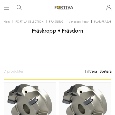
Hem
FORTIVA SELECTION
FRÄSNING
Vändskärsfräsar
PLANFRÄSAR
Fräskropp • Fräsdorn
7 produkter
Filtrera
Sortera