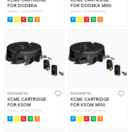
KCMS CARTRIDGE
KCMS CARTRIDGE
FOR DODEKA
FOR DODEKA MINI
Artikelnr: KCMS-HN09CA
Artikelnr: KCMS-HN06CA
P
M
K
N
S
P
M
K
N
S
KENNAMETAL
KENNAMETAL
KCMS CARTRIDGE
KCMS CARTRIDGE
FOR KSOM
FOR KSOM MINI
Artikelnr: KCMS-OF07CA
Artikelnr: KCMS-OF06CA
P
M
K
N
S
P
M
K
N
S