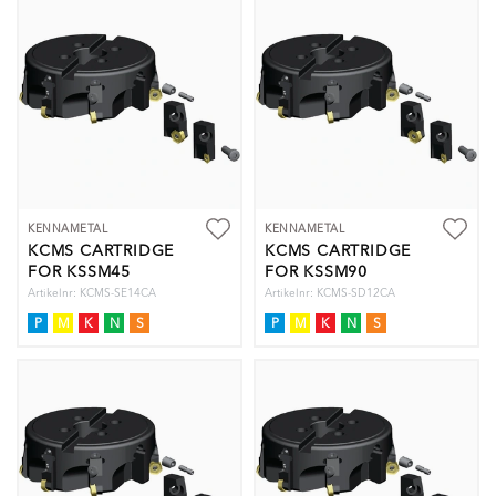
KENNAMETAL
KENNAMETAL
KCMS CARTRIDGE
KCMS CARTRIDGE
FOR KSSM45
FOR KSSM90
Artikelnr: KCMS-SE14CA
Artikelnr: KCMS-SD12CA
P
M
K
N
S
P
M
K
N
S