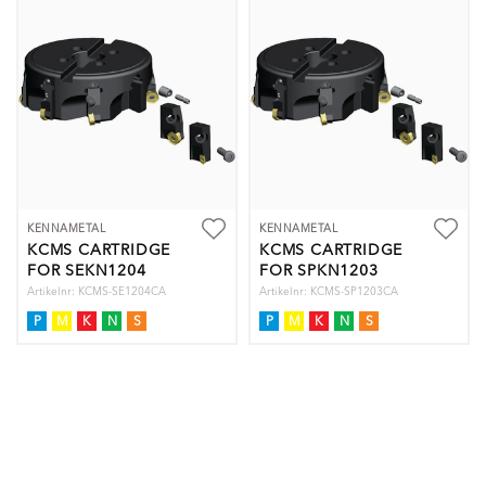
KENNAMETAL
KENNAMETAL
KCMS CARTRIDGE
KCMS CARTRIDGE
FOR SEKN1204
FOR SPKN1203
Artikelnr: KCMS-SE1204CA
Artikelnr: KCMS-SP1203CA
P
M
K
N
S
P
M
K
N
S