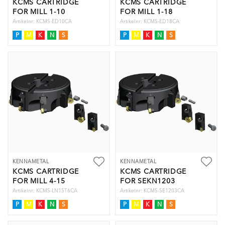
KCMS CARTRIDGE
KCMS CARTRIDGE
FOR MILL 1-10
FOR MILL 1-18
Artikelnr: KCMS-ED10CA
Artikelnr: KCMS-ED18CA
P
M
K
N
S
P
M
K
N
S
KENNAMETAL
KENNAMETAL
KCMS CARTRIDGE
KCMS CARTRIDGE
FOR MILL 4-15
FOR SEKN1203
Artikelnr: KCMS-LN15T6CA
Artikelnr: KCMS-SE1203CA
P
M
K
N
S
P
M
K
N
S