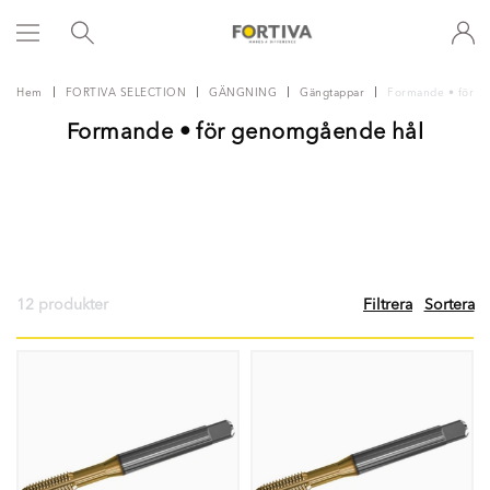
Hem
FORTIVA SELECTION
GÄNGNING
Gängtappar
Formande • för g
Formande • för genomgående hål
12 produkter
Filtrera
Sortera