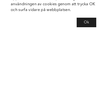
användningen av cookies genom att trycka OK
och surfa vidare på webbplatsen.
Ok
Om Fortiva
Tjänster
Service
Följ oss