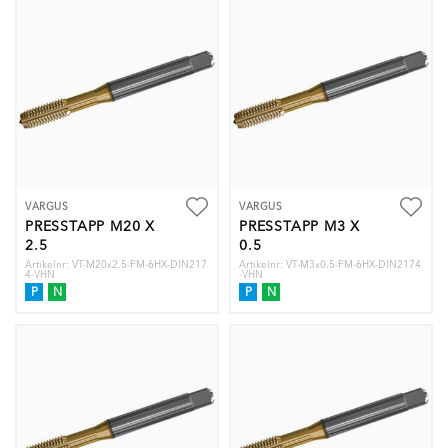
VARGUS
VARGUS
PRESSTAPP M20 X
PRESSTAPP M3 X
2.5
0.5
Artikelnr: VT-M20x2.5-FM-6HX-DIN217
Artikelnr: VT-M3x0.5-FM-6HX-DIN2174
4-VHN
-VHN
P
N
P
N