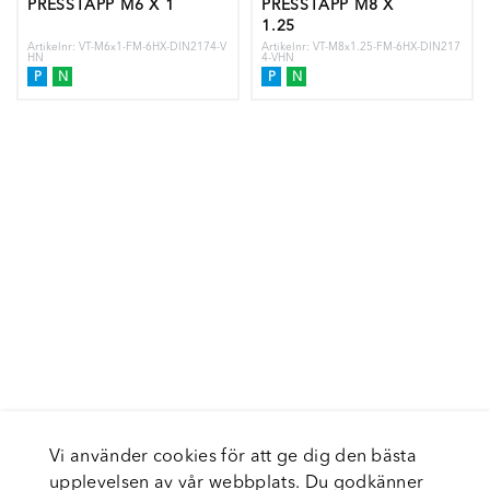
PRESSTAPP M6 X 1
PRESSTAPP M8 X
1.25
Artikelnr: VT-M6x1-FM-6HX-DIN2174-V
Artikelnr: VT-M8x1.25-FM-6HX-DIN217
HN
4-VHN
P
N
P
N
Vi använder cookies för att ge dig den bästa
upplevelsen av vår webbplats. Du godkänner