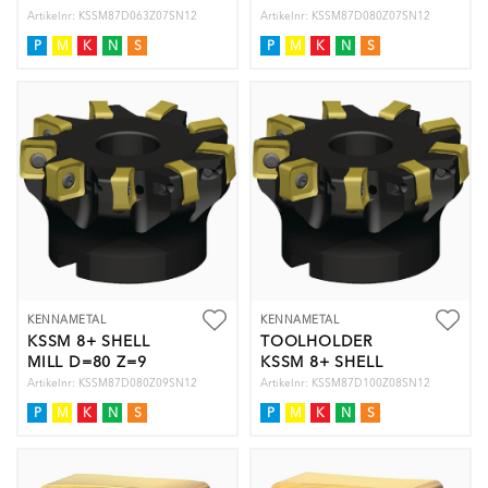
Artikelnr: KSSM87D063Z07SN12
Artikelnr: KSSM87D080Z07SN12
P
M
K
N
S
P
M
K
N
S
KENNAMETAL
KENNAMETAL
KSSM 8+ SHELL
TOOLHOLDER
MILL D=80 Z=9
KSSM 8+ SHELL
MILL
Artikelnr: KSSM87D080Z09SN12
Artikelnr: KSSM87D100Z08SN12
P
M
K
N
S
P
M
K
N
S