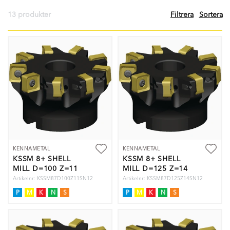
13 produkter
Filtrera
Sortera
KENNAMETAL
KENNAMETAL
KSSM 8+ SHELL
KSSM 8+ SHELL
MILL D=100 Z=11
MILL D=125 Z=14
Artikelnr: KSSM87D100Z11SN12
Artikelnr: KSSM87D125Z14SN12
P
M
K
N
S
P
M
K
N
S