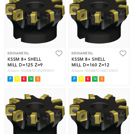
KENNAMETAL
KENNAMETAL
KSSM 8+ SHELL
KSSM 8+ SHELL
MILL D=125 Z=9
MILL D=160 Z=12
Artikelnr: KSSM87D125Z09SN12
Artikelnr: KSSM87D160Z12SN12
P
M
K
N
S
P
M
K
N
S