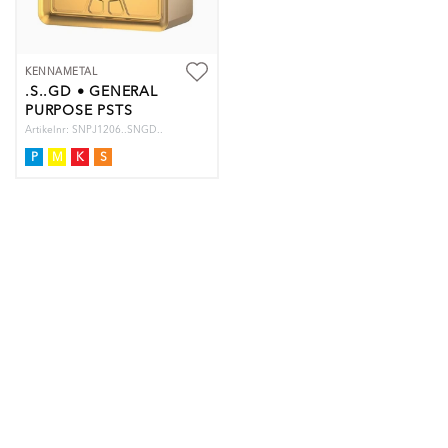
KENNAMETAL
.S..GD • GENERAL
PURPOSE PSTS
Artikelnr: SNPJ1206..SNGD..
P
M
K
S