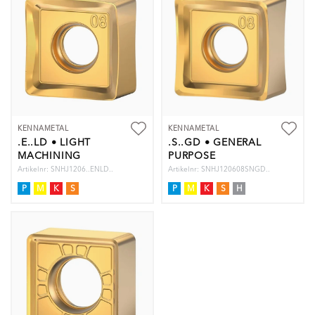
KENNAMETAL
KENNAMETAL
.E..LD • LIGHT
.S..GD • GENERAL
MACHINING
PURPOSE
Artikelnr: SNHJ1206..ENLD..
Artikelnr: SNHJ120608SNGD..
P
M
K
S
P
M
K
S
H