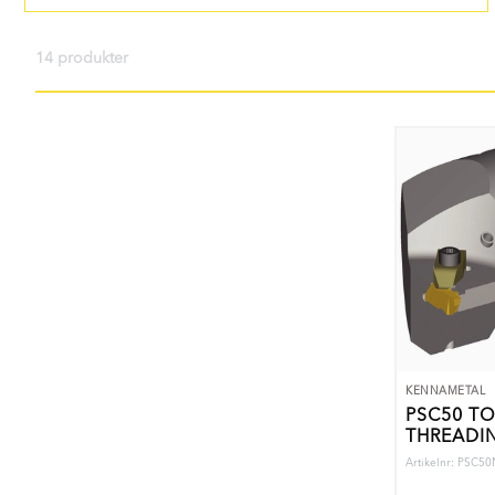
14 produkter
KENNAMETAL
PSC50 T
THREADIN
Artikelnr: PSC5