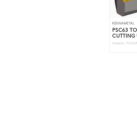
KENNAMETAL
PSC63 T
CUTTING 
Artikelnr: PSC6