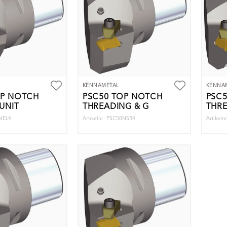
KENNAMETAL
KENNA
OP NOTCH
PSC50 TOP NOTCH
PSC
UNIT
THREADING & G
THRE
3NEL4
Artikelnr: PSC50NSR4
Artikeln