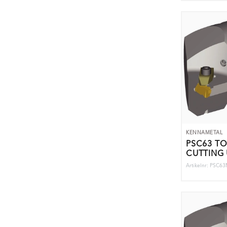
KENNAMETAL
PSC63 T
CUTTING 
Artikelnr: PSC6