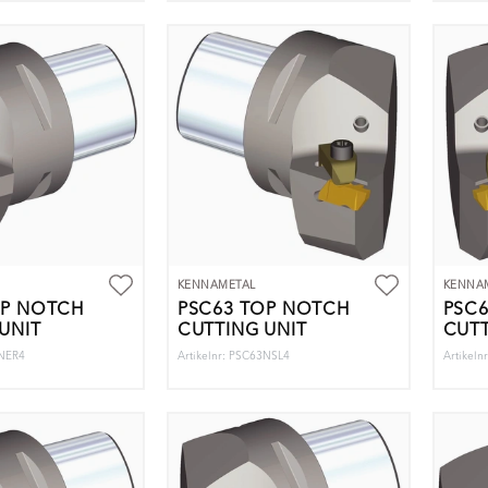
KENNAMETAL
KENNA
OP NOTCH
PSC63 TOP NOTCH
PSC
UNIT
CUTTING UNIT
CUTT
3NER4
Artikelnr: PSC63NSL4
Artikel