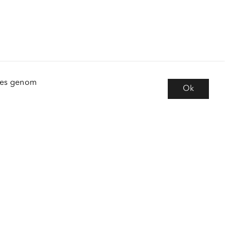
kies genom
Ok
e
Följ oss
 frågor