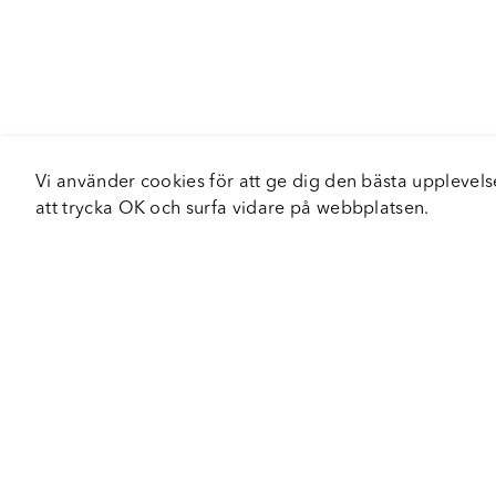
Vi använder cookies för att ge dig den bästa upplev
att trycka OK och surfa vidare på webbplatsen.
Om Fortiva
Tjä
Om oss
Serv
Roadshow
Håll
Nyhetsbrev