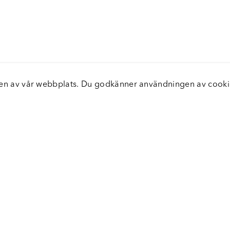
elsen av vår webbplats. Du godkänner användningen av coo
nster
Servic
icecenter
Vanliga
bara leveranser
Returer