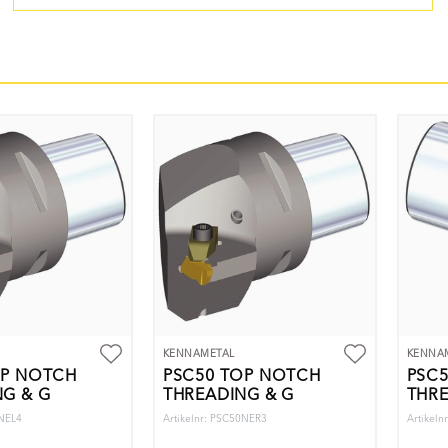
KENNAMETAL
KENNA
OP NOTCH
PSC50 TOP NOTCH
PSC
G & G
THREADING & G
THRE
0NEL4
Artikelnr: PSC50NER3
Artikeln