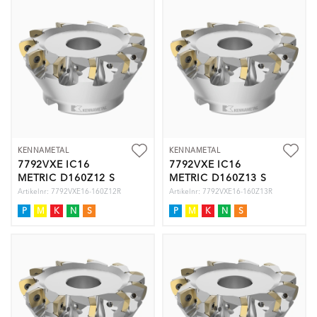
KENNAMETAL
KENNAMETAL
7792VXE IC16
7792VXE IC16
METRIC D160Z12 S
METRIC D160Z13 S
Artikelnr: 7792VXE16-160Z12R
Artikelnr: 7792VXE16-160Z13R
P
M
K
N
S
P
M
K
N
S