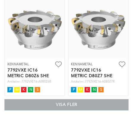
KENNAMETAL
KENNAMETAL
7792VXE IC16
7792VXE IC16
METRIC D80Z6 SHE
METRIC D80Z7 SHE
Artikelnr: 7792VXE16-A080Z6R
Artikelnr: 7792VXE16-A080Z7R
P
M
K
N
S
P
M
K
N
S
VISA FLER