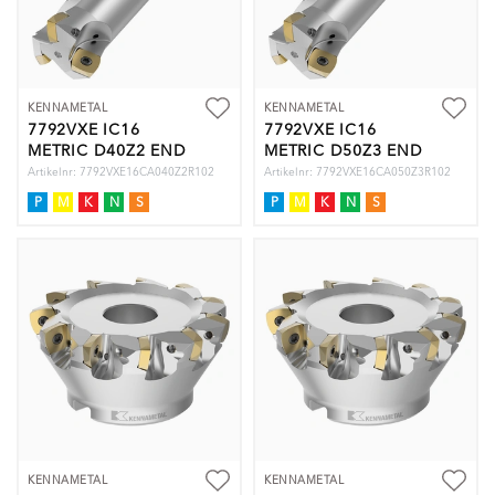
KENNAMETAL
KENNAMETAL
7792VXE IC16
7792VXE IC16
METRIC D40Z2 END
METRIC D50Z3 END
Artikelnr: 7792VXE16CA040Z2R102
Artikelnr: 7792VXE16CA050Z3R102
P
M
K
N
S
P
M
K
N
S
KENNAMETAL
KENNAMETAL