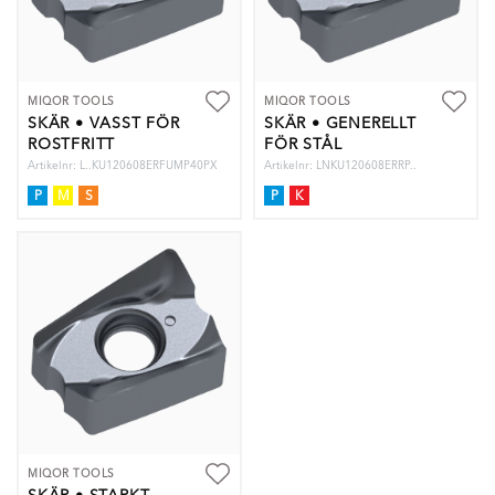
MIQOR TOOLS
MIQOR TOOLS
SKÄR • VASST FÖR
SKÄR • GENERELLT
ROSTFRITT
FÖR STÅL
Artikelnr: L..KU120608ERFUMP40PX
Artikelnr: LNKU120608ERRP..
P
M
S
P
K
MIQOR TOOLS