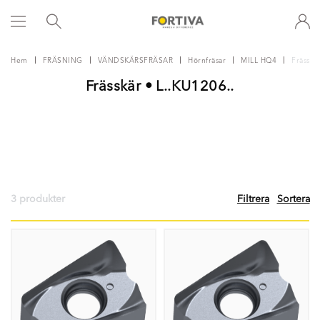
Hem
FRÄSNING
VÄNDSKÄRSFRÄSAR
Hörnfräsar
MILL HQ4
Frässkä
Frässkär • L..KU1206..
3 produkter
Filtrera
Sortera