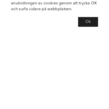
användningen av cookies genom att trycka OK
och surfa vidare på webbplatsen.
Ok
Om Fortiva
Tjänster
Service
Följ oss