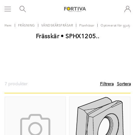
Hem
FRÄSNING
VÄNDSKÄRSFRÄSAR
Planfräsar
Optimerat för gjutjärn
Frässkär • SPHX1205..
7 produkter
Filtrera
Sortera