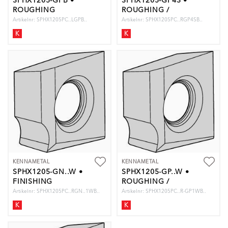
SPHX1205-GPB •
SPHX1205-GP4S •
ROUGHING
ROUGHING /
FINISHING
Artikelnr: SPHX1205PC..LGPB..
Artikelnr: SPHX1205PC..RGP4SB..
K
K
KENNAMETAL
KENNAMETAL
SPHX1205-GN..W •
SPHX1205-GP..W •
FINISHING
ROUGHING /
FINISHING
Artikelnr: SPHX1205PC..RGN..1WB..
Artikelnr: SPHX1205PC..R-GP1WB..
K
K