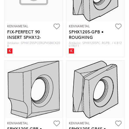
KENNAMETAL
KENNAMETAL
FIX-PERFECT 90
SPHX1205-GPB •
INSERT SPHX12-
ROUGHING
GP4S
Artikelnr: SPHX1205PCERGP4SBKCK20
Artikelnr: SPHX1205PC..RGPB.. / 4.812
B
01R011
K
K
KENNAMETAL
KENNAMETAL