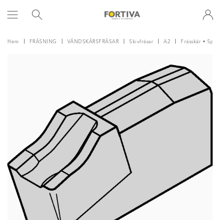
Hem
FRÄSNING
VÄNDSKÄRSFRÄSAR
Skivfräsar
A2
Frässkär • Spår