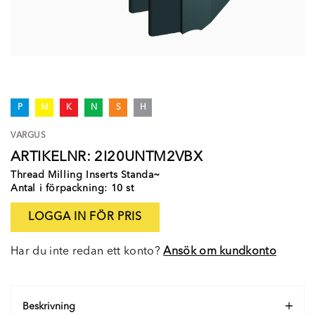
P
M
K
N
S
H
VARGUS
ARTIKELNR: 2I20UNTM2VBX
Thread Milling Inserts Standa~
Antal i förpackning: 10 st
LOGGA IN FÖR PRIS
Har du inte redan ett konto?
Ansök om kundkonto
Beskrivning