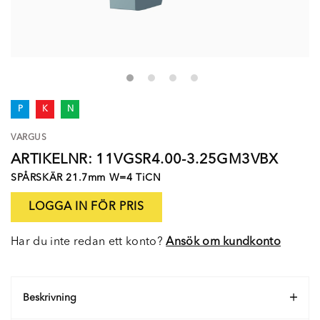
P
K
N
VARGUS
ARTIKELNR: 11VGSR4.00-3.25GM3VBX
SPÅRSKÄR 21.7mm W=4 TiCN
LOGGA IN FÖR PRIS
Har du inte redan ett konto?
Ansök om kundkonto
Beskrivning