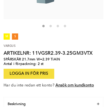
M
S
VARGUS
ARTIKELNR: 11VGSR2.39-3.25GM3VTX
SPÅRSKÄR 21.7mm W=2.39 TiAlN
Antal i förpackning: 2 st
LOGGA IN FÖR PRIS
Har du inte redan ett konto?
Ansök om kundkonto
Beskrivning