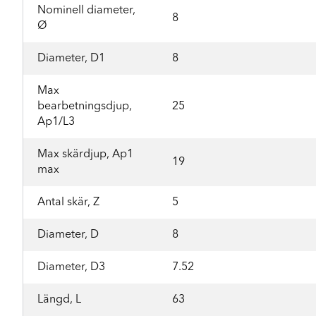
Nominell diameter,
8
Ø
Diameter, D1
8
Max
bearbetningsdjup,
25
Ap1/L3
Max skärdjup, Ap1
19
max
Antal skär, Z
5
Diameter, D
8
Diameter, D3
7.52
Längd, L
63