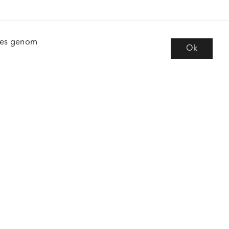
kies genom
Ok
e
Följ oss
 frågor