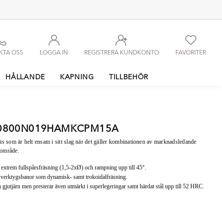
KTA OSS
LOGGA IN
REGISTRERA KUNDKONTO
FAVORITER
HÅLLANDE
KAPNING
TILLBEHÖR
SE0800N019HAMKCPM15A
äs som är helt ensam i sitt slag när det gäller kombinationen av marknadsledande
sområde.
m extrem fullspårsfräsning (1,5-2xØ) och rampning upp till 45°.
 verktygsbanor som dynamisk- samt trokoidalfräsning.
och gjutjärn men presterar även utmärkt i superlegeringar samt härdat stål upp till 52 HRC.