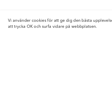
Vi använder cookies för att ge dig den bästa upplev
att trycka OK och surfa vidare på webbplatsen.
Om Fortiva
Tjä
Om oss
Serv
Roadshow
Håll
Nyhetsbrev
Hållbarhet
Certifieringar