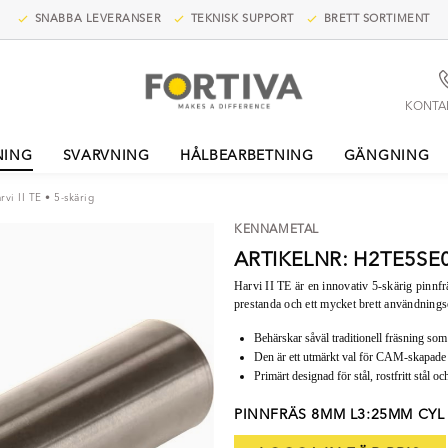
SNABBA LEVERANSER
TEKNISK SUPPORT
BRETT SORTIMENT
KONTA
NING
SVARVNING
HÅLBEARBETNING
GÄNGNING
rvi II TE • 5-skärig
KENNAMETAL
ARTIKELNR: H2TE5
Harvi II TE är en innovativ 5-skärig pinnfr
prestanda och ett mycket brett användning
Behärskar såväl traditionell fräsning so
Den är ett utmärkt val för CAM-skapade
Primärt designad för stål, rostfritt stål 
PINNFRÄS 8MM L3:25MM CYL