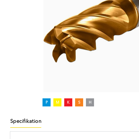
P
M
K
S
H
Specifikation