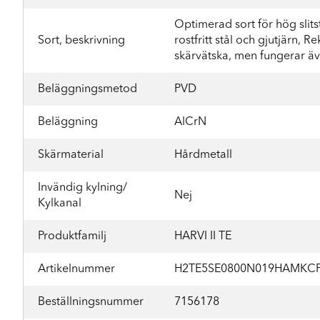
Optimerad sort för hög slitst
Sort, beskrivning
rostfritt stål och gjutjärn
skärvätska, men fungerar äv
Beläggningsmetod
PVD
Beläggning
AlCrN
Skärmaterial
Hårdmetall
Invändig kylning/
Nej
Kylkanal
Produktfamilj
HARVI II TE
Artikelnummer
H2TE5SE0800N019HAMKC
Beställningsnummer
7156178