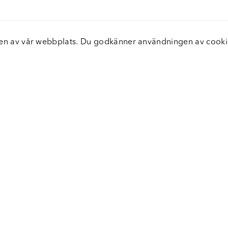
elsen av vår webbplats. Du godkänner användningen av coo
nster
Servic
icecenter
Vanliga
bara leveranser
Returer