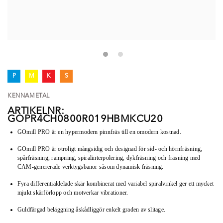
P
M
K
S
KENNAMETAL
ARTIKELNR:
GOPR4CH0800R019HBMKCU20
GOmill PRO är en hypermodern pinnfräs till en omodern kostnad.
GOmill PRO är otroligt mångsidig och designad för sid- och hörnfräsning,
spårfräsning, rampning, spiralinterpolering, dykfräsning och fräsning med
CAM-genererade verktygsbanor såsom dynamisk fräsning.
Fyra differentialdelade skär kombinerat med variabel spiralvinkel ger ett mycket
mjukt skärförlopp och motverkar vibrationer.
Guldfärgad beläggning åskådliggör enkelt graden av slitage.