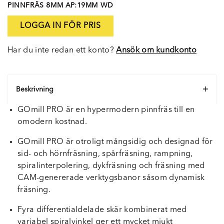
PINNFRÄS 8MM AP:19MM WD
LOGGA IN FÖR PRIS
Har du inte redan ett konto?
Ansök om kundkonto
Beskrivning
GOmill PRO är en hypermodern pinnfräs till en
omodern kostnad.
GOmill PRO är otroligt mångsidig och designad för
sid- och hörnfräsning, spårfräsning, rampning,
spiralinterpolering, dykfräsning och fräsning med
CAM-genererade verktygsbanor såsom dynamisk
fräsning.
Fyra differentialdelade skär kombinerat med
variabel spiralvinkel ger ett mycket mjukt