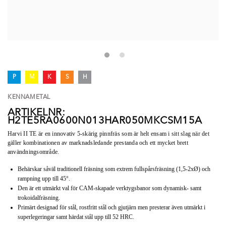
P
M
K
S
H
KENNAMETAL
ARTIKELNR:
H2TE5RA0600N013HAR050MKCSM15A
Harvi II TE är en innovativ 5-skärig pinnfräs som är helt ensam i sitt slag när det
gäller kombinationen av marknadsledande prestanda och ett mycket brett
användningsområde.
Behärskar såväl traditionell fräsning som extrem fullspårsfräsning (1,5-2xØ) och
rampning upp till 45°.
Den är ett utmärkt val för CAM-skapade verktygsbanor som dynamisk- samt
trokoidalfräsning.
Primärt designad för stål, rostfritt stål och gjutjärn men presterar även utmärkt i
superlegeringar samt härdat stål upp till 52 HRC.