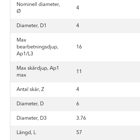
Nominell diameter,
4
Ø
Diameter, D1
4
Max
bearbetningsdjup,
16
Ap1/L3
Max skärdjup, Ap1
11
max
Antal skär, Z
4
Diameter, D
6
Diameter, D3
3.76
Längd, L
57