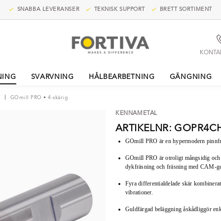
SNABBA LEVERANSER
TEKNISK SUPPORT
BRETT SORTIMENT
KONTA
NING
SVARVNING
HÅLBEARBETNING
GÄNGNING
GOmill PRO • 4-skärig
KENNAMETAL
ARTIKELNR: GOPR4
GOmill PRO är en hypermodern pinnfrä
GOmill PRO är otroligt mångsidig och d
dykfräsning och fräsning med CAM-ge
Fyra differentialdelade skär kombinera
vibrationer.
Guldfärgad beläggning åskådliggör enke