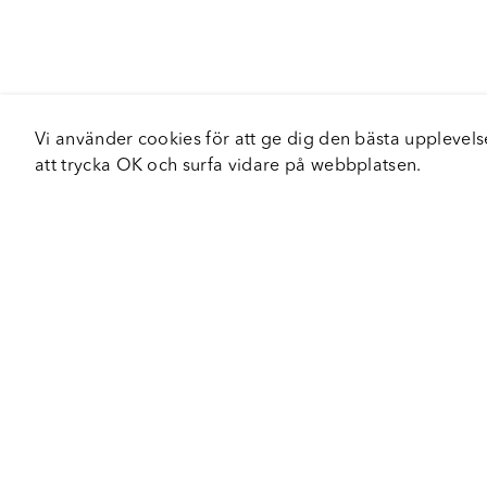
Vi använder cookies för att ge dig den bästa upplev
att trycka OK och surfa vidare på webbplatsen.
Om Fortiva
Tjä
Om oss
Serv
Roadshow
Håll
Nyhetsbrev
Hållbarhet
Certifieringar