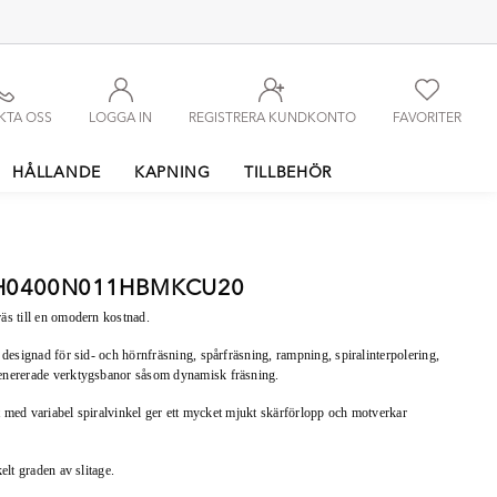
KTA OSS
LOGGA IN
REGISTRERA KUNDKONTO
FAVORITER
HÅLLANDE
KAPNING
TILLBEHÖR
CH0400N011HBMKCU20
s till en omodern kostnad.
esignad för sid- och hörnfräsning, spårfräsning, rampning, spiralinterpolering,
nererade verktygsbanor såsom dynamisk fräsning.
t med variabel spiralvinkel ger ett mycket mjukt skärförlopp och motverkar
lt graden av slitage.