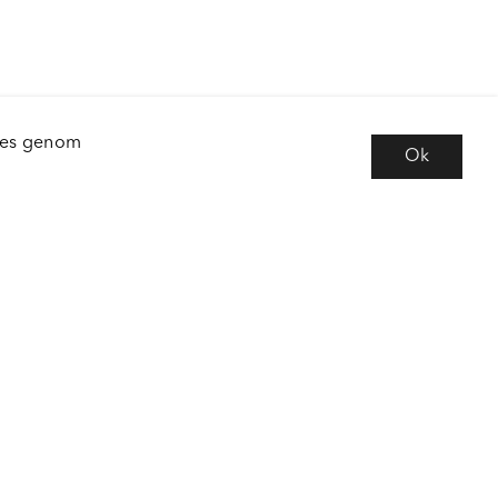
kies genom
Ok
e
Följ oss
 frågor