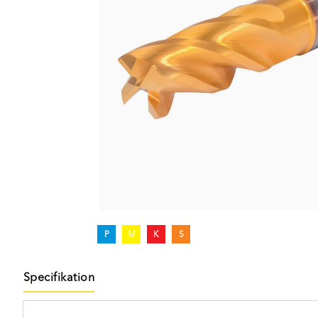
P
M
K
S
Specifikation