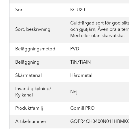
Sort
KCU20
Guldfärgad sort för god slitsty
Sort, beskrivning
och gjutjärn, Även bra altern
Med eller utan skärvätska.
Beläggningsmetod
PVD
Beläggning
TiN/TiAlN
Skärmaterial
Hårdmetall
Invändig kylning/
Nej
Kylkanal
Produktfamilj
Gomill PRO
Artikelnummer
GOPR4CH0400N011HBMK