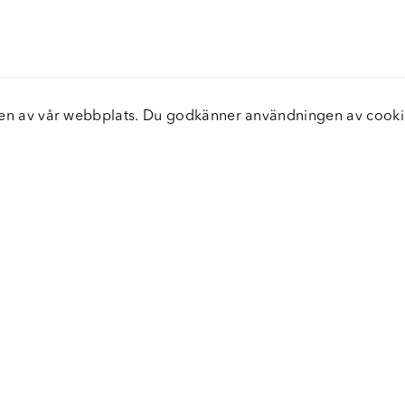
elsen av vår webbplats. Du godkänner användningen av coo
nster
Servic
icecenter
Vanliga
bara leveranser
Returer