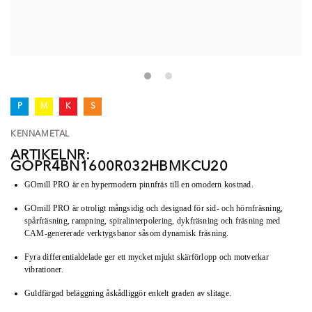
P
M
K
S
KENNAMETAL
ARTIKELNR:
GOPR4BN1600R032HBMKCU20
GOmill PRO är en hypermodern pinnfräs till en omodern kostnad.
GOmill PRO är otroligt mångsidig och designad för sid- och hörnfräsning,
spårfräsning, rampning, spiralinterpolering, dykfräsning och fräsning med
CAM-genererade verktygsbanor såsom dynamisk fräsning.
Fyra differentialdelade ger ett mycket mjukt skärförlopp och motverkar
vibrationer.
Guldfärgad beläggning åskådliggör enkelt graden av slitage.