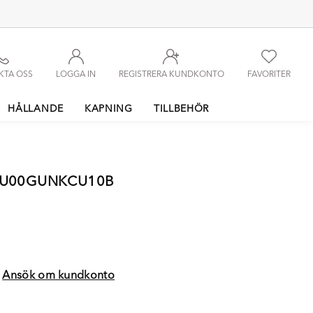
KTA OSS
LOGGA IN
REGISTRERA KUNDKONTO
FAVORITER
HÅLLANDE
KAPNING
TILLBEHÖR
06U00GUNKCU10B
?
Ansök om kundkonto