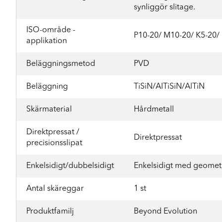
synliggör slitage.
ISO-område -
P10-20/ M10-20/ K5-20/
applikation
Beläggningsmetod
PVD
Beläggning
TiSiN/AITiSiN/AlTiN
Skärmaterial
Hårdmetall
Direktpressat /
Direktpressat
precisionsslipat
Enkelsidigt/dubbelsidigt
Enkelsidigt med geomet
Antal skäreggar
1 st
Produktfamilj
Beyond Evolution