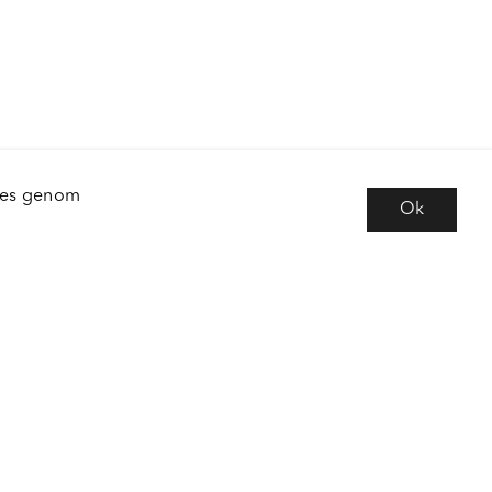
kies genom
Ok
e
Följ oss
 frågor