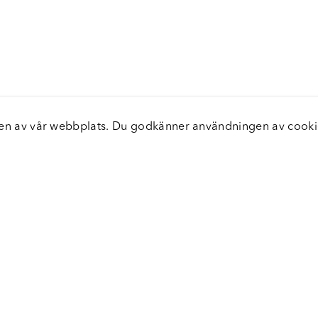
elsen av vår webbplats. Du godkänner användningen av coo
nster
Servic
icecenter
Vanliga
bara leveranser
Returer