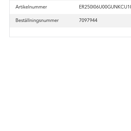
Artikelnummer
ER250I06U00GUNKCU1
Beställningsnummer
7097944