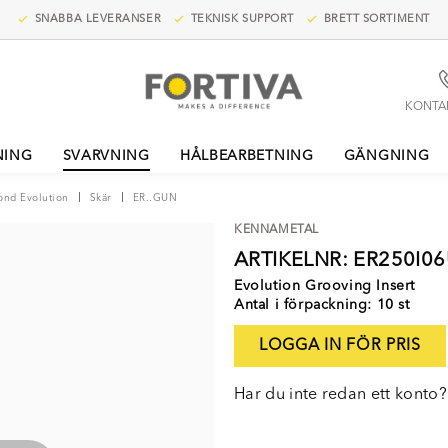
SNABBA LEVERANSER
TEKNISK SUPPORT
BRETT SORTIMENT
KONTA
NING
SVARVNING
HÅLBEARBETNING
GÄNGNING
ond Evolution
Skär
ER..GUN
KENNAMETAL
ARTIKELNR: ER250I
Evolution Grooving Insert
Antal i förpackning: 10 st
LOGGA IN FÖR PRIS
Har du inte redan ett konto