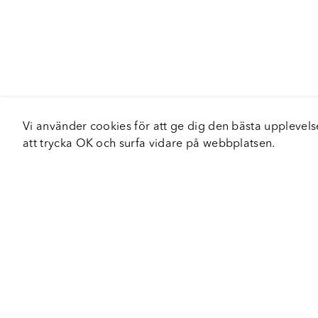
Vi använder cookies för att ge dig den bästa upplev
att trycka OK och surfa vidare på webbplatsen.
Om Fortiva
Tjä
Om oss
Serv
Roadshow
Håll
Nyhetsbrev