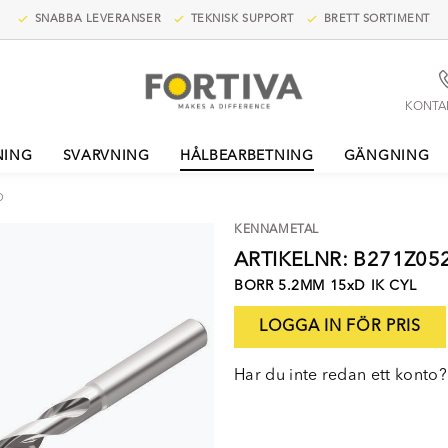
SNABBA LEVERANSER
TEKNISK SUPPORT
BRETT SORTIMENT
KONTA
NING
SVARVNING
HÅLBEARBETNING
GÄNGNING
D
KENNAMETAL
ARTIKELNR: B271Z0
BORR 5.2MM 15xD IK CYL
LOGGA IN FÖR PRIS
Har du inte redan ett konto