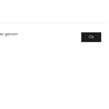
kies genom
Ok
e
Följ oss
 frågor