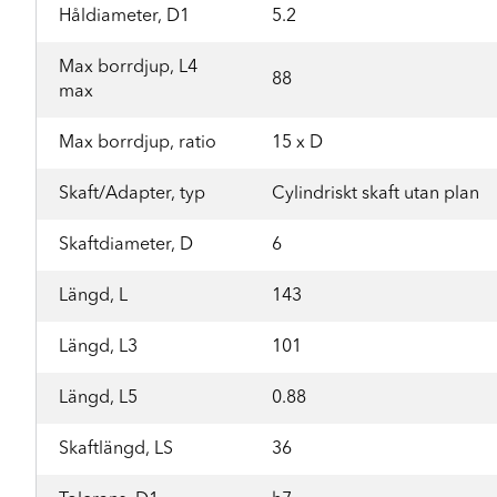
Håldiameter, D1
5.2
Max borrdjup, L4
88
max
Max borrdjup, ratio
15 x D
Skaft/Adapter, typ
Cylindriskt skaft utan plan
Skaftdiameter, D
6
Längd, L
143
Längd, L3
101
Längd, L5
0.88
Skaftlängd, LS
36