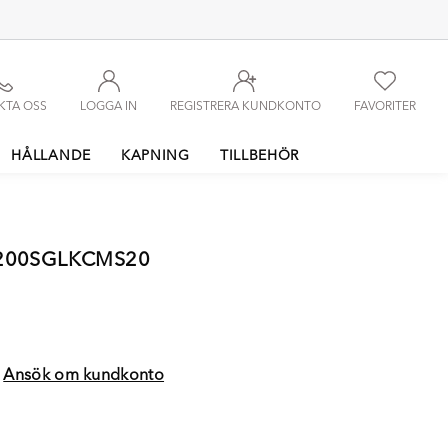
KTA OSS
LOGGA IN
REGISTRERA KUNDKONTO
FAVORITER
HÅLLANDE
KAPNING
TILLBEHÖR
5200SGLKCMS20
?
Ansök om kundkonto