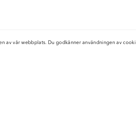
elsen av vår webbplats. Du godkänner användningen av coo
nster
Servic
icecenter
Vanliga
bara leveranser
Returer