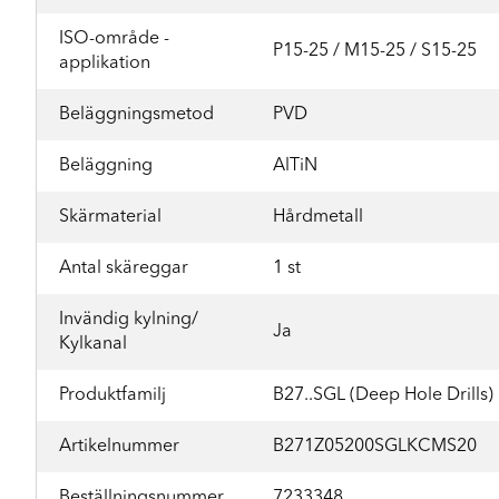
ISO-område -
P15-25 / M15-25 / S15-25
applikation
Beläggningsmetod
PVD
Beläggning
AlTiN
Skärmaterial
Hårdmetall
Antal skäreggar
1 st
Invändig kylning/
Ja
Kylkanal
Produktfamilj
B27..SGL (Deep Hole Drills)
Artikelnummer
B271Z05200SGLKCMS20
Beställningsnummer
7233348