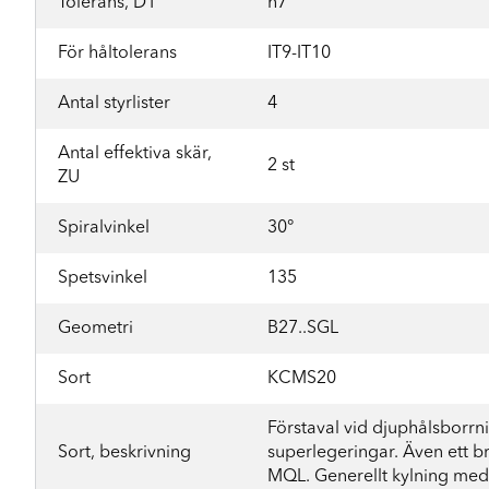
Tolerans, D1
h7
För håltolerans
IT9-IT10
Antal styrlister
4
Antal effektiva skär,
2 st
ZU
Spiralvinkel
30°
Spetsvinkel
135
Geometri
B27..SGL
Sort
KCMS20
Förstaval vid djuphålsborrnin
Sort, beskrivning
superlegeringar. Även ett bra
MQL. Generellt kylning med 