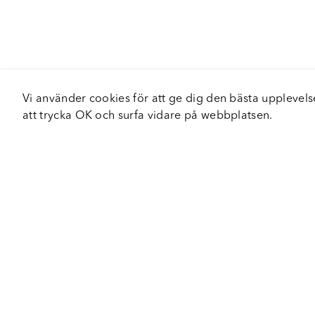
Vi använder cookies för att ge dig den bästa upplev
att trycka OK och surfa vidare på webbplatsen.
Om Fortiva
Tjä
Om oss
Serv
Roadshow
Håll
Nyhetsbrev
Hållbarhet