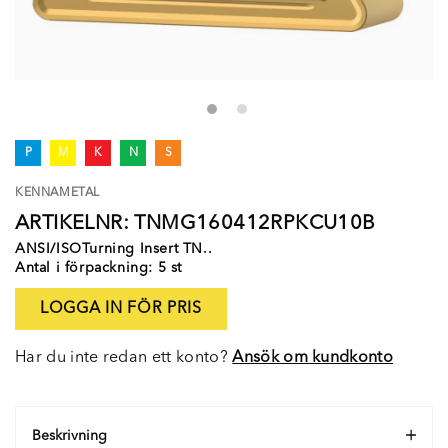
P
M
K
N
S
KENNAMETAL
ARTIKELNR: TNMG160412RPKCU10B
ANSI/ISOTurning Insert TN..
Antal i förpackning: 5 st
LOGGA IN FÖR PRIS
Har du inte redan ett konto?
Ansök om kundkonto
Beskrivning