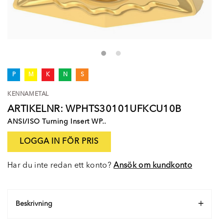
P
M
K
N
S
KENNAMETAL
ARTIKELNR: WPHTS30101UFKCU10B
ANSI/ISO Turning Insert WP..
LOGGA IN FÖR PRIS
Har du inte redan ett konto?
Ansök om kundkonto
Beskrivning