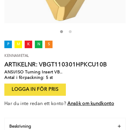
P
M
K
N
S
KENNAMETAL
ARTIKELNR: VBGT110301HPKCU10B
ANSI/ISO Turning Insert VB..
Antal i förpackning: 5 st
LOGGA IN FÖR PRIS
Har du inte redan ett konto?
Ansök om kundkonto
Beskrivning