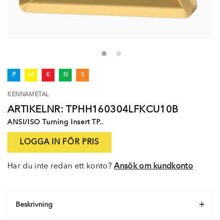
P
M
K
N
S
KENNAMETAL
ARTIKELNR: TPHH160304LFKCU10B
ANSI/ISO Turning Insert TP..
LOGGA IN FÖR PRIS
Har du inte redan ett konto?
Ansök om kundkonto
Beskrivning