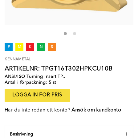
P
M
K
N
S
KENNAMETAL
ARTIKELNR: TPGT16T302HPKCU10B
ANSI/ISO Turning Insert TP..
Antal i förpackning: 5 st
LOGGA IN FÖR PRIS
Har du inte redan ett konto?
Ansök om kundkonto
Beskrivning