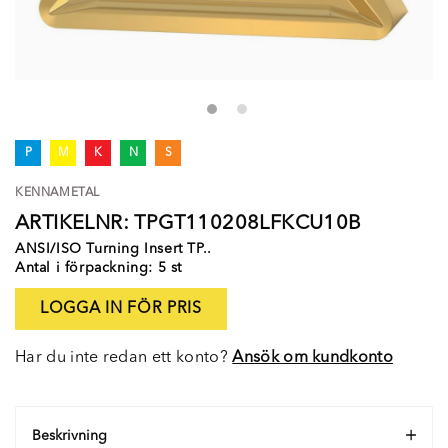
P
M
K
N
S
KENNAMETAL
ARTIKELNR: TPGT110208LFKCU10B
ANSI/ISO Turning Insert TP..
Antal i förpackning: 5 st
LOGGA IN FÖR PRIS
Har du inte redan ett konto?
Ansök om kundkonto
Beskrivning