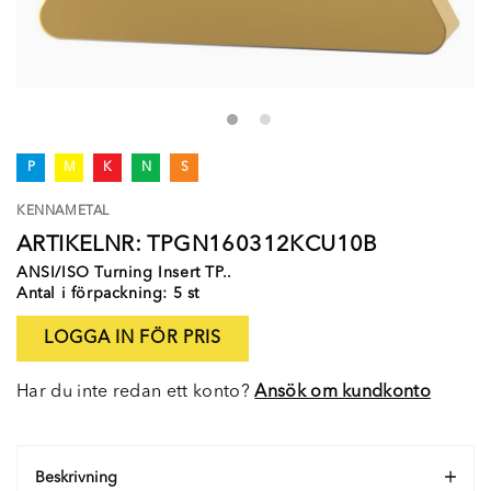
P
M
K
N
S
KENNAMETAL
ARTIKELNR: TPGN160312KCU10B
ANSI/ISO Turning Insert TP..
Antal i förpackning: 5 st
LOGGA IN FÖR PRIS
Har du inte redan ett konto?
Ansök om kundkonto
Beskrivning