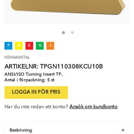
P
M
K
N
S
KENNAMETAL
ARTIKELNR: TPGN110308KCU10B
ANSI/ISO Turning Insert TP..
Antal i förpackning: 5 st
LOGGA IN FÖR PRIS
Har du inte redan ett konto?
Ansök om kundkonto
Beskrivning