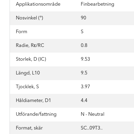
Applikationsområde
Finbearbetning
Nosvinkel (°)
90
Form
S
Radie, Rε/RC
0.8
Storlek, D (IC)
9.53
Längd, L10
9.5
Tjocklek, S
3.97
Håldiameter, D1
4.4
Utförande/fattning
N - Neutral
Format, skär
SC..09T3..