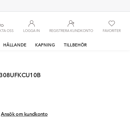
KTA OSS
LOGGA IN
REGISTRERA KUNDKONTO
FAVORITER
HÅLLANDE
KAPNING
TILLBEHÖR
T308UFKCU10B
?
Ansök om kundkonto