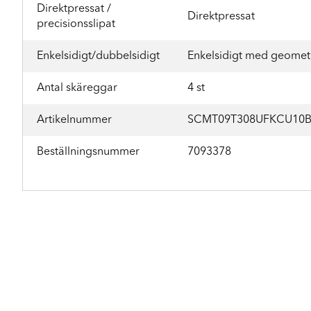
Direktpressat /
Direktpressat
precisionsslipat
Enkelsidigt/dubbelsidigt
Enkelsidigt med geomet
Antal skäreggar
4 st
Artikelnummer
SCMT09T308UFKCU10
Beställningsnummer
7093378