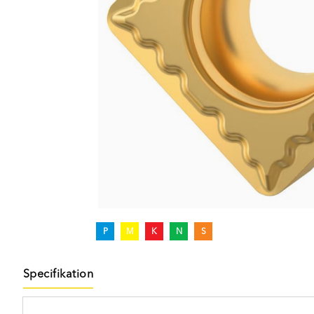
P
M
K
N
S
Specifikation