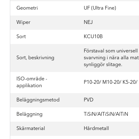
Geometri
UF (Ultra Fine)
Wiper
NEJ
Sort
KCU10B
Förstaval som universell s
Sort, beskrivning
svarvning i nära alla mat
synliggör slitage.
ISO-område -
P10-20/ M10-20/ K5-20/
applikation
Beläggningsmetod
PVD
Beläggning
TiSiN/AITiSiN/AlTiN
Skärmaterial
Hårdmetall