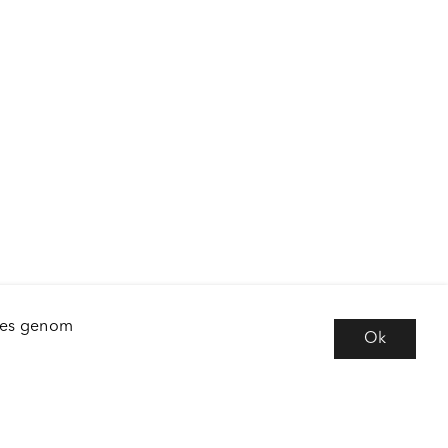
kies genom
Ok