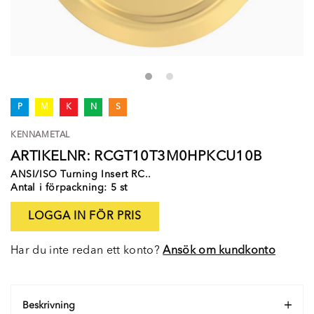
P
M
K
N
S
KENNAMETAL
ARTIKELNR: RCGT10T3M0HPKCU10B
ANSI/ISO Turning Insert RC..
Antal i förpackning: 5 st
LOGGA IN FÖR PRIS
Har du inte redan ett konto?
Ansök om kundkonto
Beskrivning