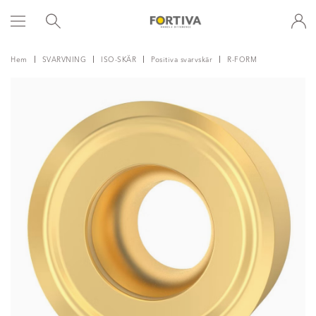
Hem
SVARVNING
ISO-SKÄR
Positiva svarvskär
R-FORM