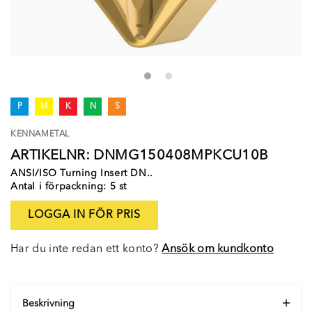
P
M
K
N
S
KENNAMETAL
ARTIKELNR: DNMG150408MPKCU10B
ANSI/ISO Turning Insert DN..
Antal i förpackning: 5 st
LOGGA IN FÖR PRIS
Har du inte redan ett konto?
Ansök om kundkonto
Beskrivning