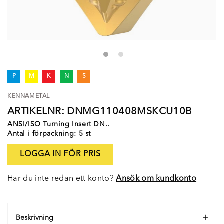
P
M
K
N
S
KENNAMETAL
ARTIKELNR: DNMG110408MSKCU10B
ANSI/ISO Turning Insert DN..
Antal i förpackning: 5 st
LOGGA IN FÖR PRIS
Har du inte redan ett konto?
Ansök om kundkonto
Beskrivning