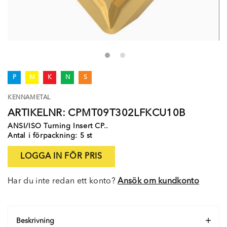
P
M
K
N
S
KENNAMETAL
ARTIKELNR: CPMT09T302LFKCU10B
ANSI/ISO Turning Insert CP..
Antal i förpackning: 5 st
LOGGA IN FÖR PRIS
Har du inte redan ett konto?
Ansök om kundkonto
Beskrivning