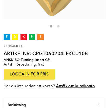
P
M
K
N
S
KENNAMETAL
ARTIKELNR: CPGT060204LFKCU10B
ANSI/ISO Turning Insert CP..
Antal i förpackning: 5 st
LOGGA IN FÖR PRIS
Har du inte redan ett konto?
Ansök om kundkonto
Beskrivning