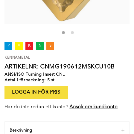
P
M
K
N
S
KENNAMETAL
ARTIKELNR: CNMG190612MSKCU10B
ANSI/ISO Turning Insert CN..
Antal i förpackning: 5 st
LOGGA IN FÖR PRIS
Har du inte redan ett konto?
Ansök om kundkonto
Beskrivning